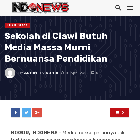
PENDIDIKAN
Sekolah di Ciawi Butuh
Media Massa Murni
Bernuansa Pendidikan
By
ADMIN
By
ADMIN
18 April 2022
0
0
BOGOR, INDONEWS –
Media massa perannya tak