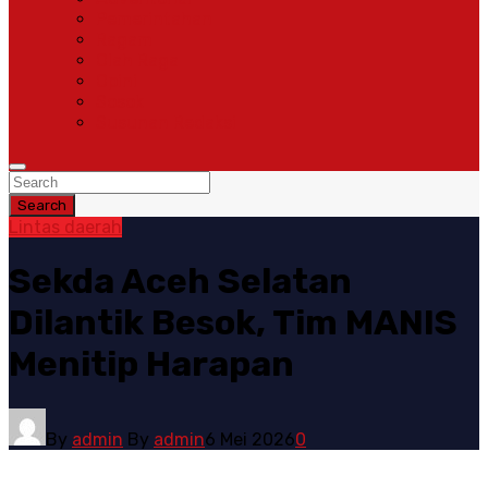
Pemerintahan
Ragam
Olah Raga
Opini
Sosok
Susunan Redaksi
Search
Lintas daerah
Sekda Aceh Selatan
Dilantik Besok, Tim MANIS
Menitip Harapan
By
admin
By
admin
6 Mei 2026
0