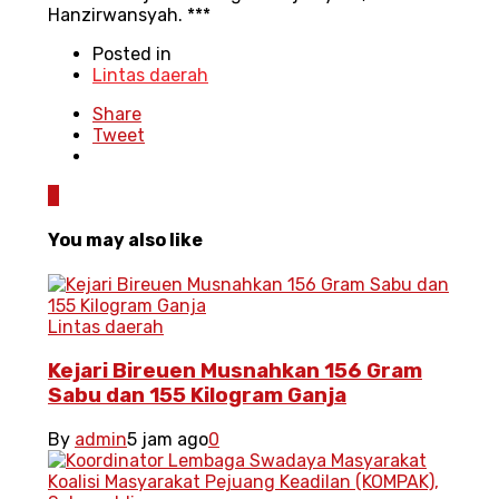
Hanzirwansyah. ***
Posted in
Lintas daerah
Share
Tweet
0
You may also like
Lintas daerah
Kejari Bireuen Musnahkan 156 Gram
Sabu dan 155 Kilogram Ganja
By
admin
5 jam ago
0