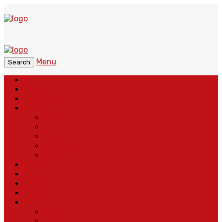
Menu
Search
Home
Headline
Nasional
Regional
Banten
Bogor
Depok
Sukabumi
Cianjur
Lintas Daerah
Peristiwa
Pendidikan
Politik
More
Wajah Desa
Adventorial