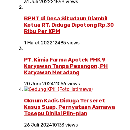
31 Juli 2022
21899 views
BPNT di Desa Situdaun Diambil
Ketua RT, Diduga Dipotong Rp.30
Ribu Per KPM
1 Maret 2022
12485 views
PT. Kimia Farma Apotek PHK 9
Karyawan Tanpa Pesangon, PH
Karyawan Meradang
20 Juni 2024
11056 views
Oknum Kadis Diduga Terseret
Kasus Suap, Pernyataan Asmawa
Tosepu Dinilai Plin-plan
26 Juli 2024
10133 views