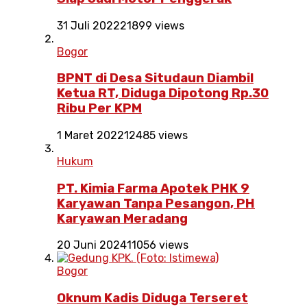
31 Juli 2022
21899 views
Bogor
BPNT di Desa Situdaun Diambil
Ketua RT, Diduga Dipotong Rp.30
Ribu Per KPM
1 Maret 2022
12485 views
Hukum
PT. Kimia Farma Apotek PHK 9
Karyawan Tanpa Pesangon, PH
Karyawan Meradang
20 Juni 2024
11056 views
Bogor
Oknum Kadis Diduga Terseret