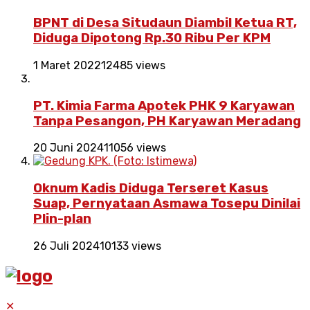
BPNT di Desa Situdaun Diambil Ketua RT,
Diduga Dipotong Rp.30 Ribu Per KPM
1 Maret 2022
12485 views
PT. Kimia Farma Apotek PHK 9 Karyawan
Tanpa Pesangon, PH Karyawan Meradang
20 Juni 2024
11056 views
Oknum Kadis Diduga Terseret Kasus
Suap, Pernyataan Asmawa Tosepu Dinilai
Plin-plan
26 Juli 2024
10133 views
✕