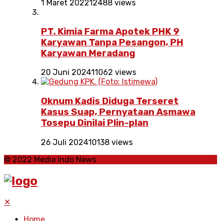
1 Maret 2022
12488 views
PT. Kimia Farma Apotek PHK 9
Karyawan Tanpa Pesangon, PH
Karyawan Meradang
20 Juni 2024
11062 views
Oknum Kadis Diduga Terseret
Kasus Suap, Pernyataan Asmawa
Tosepu Dinilai Plin-plan
26 Juli 2024
10138 views
© 2022 Media Indo News
✕
Home