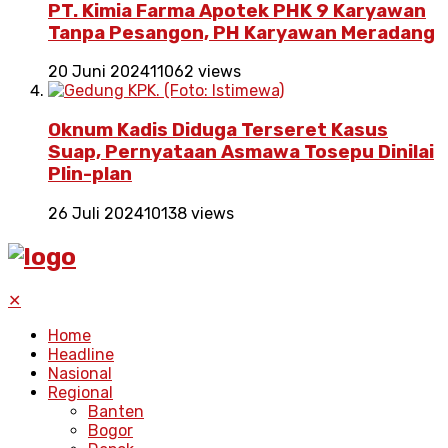
PT. Kimia Farma Apotek PHK 9 Karyawan
Tanpa Pesangon, PH Karyawan Meradang
20 Juni 2024
11062 views
Oknum Kadis Diduga Terseret Kasus
Suap, Pernyataan Asmawa Tosepu Dinilai
Plin-plan
26 Juli 2024
10138 views
✕
Home
Headline
Nasional
Regional
Banten
Bogor