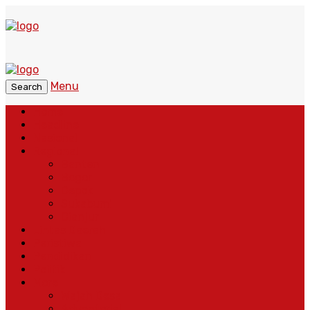
Menu
Search
Home
Headline
Nasional
Regional
Banten
Bogor
Depok
Sukabumi
Cianjur
Lintas Daerah
Peristiwa
Pendidikan
Politik
More
Wajah Desa
Adventorial