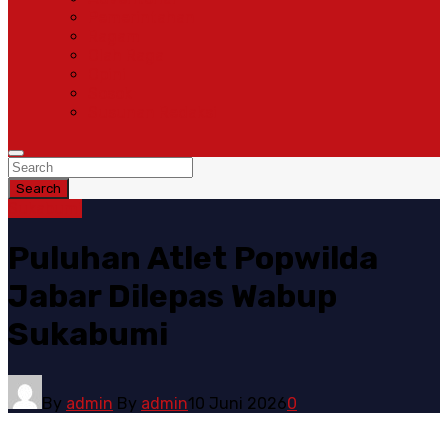
Pemerintahan
Ragam
Olah Raga
Opini
Sosok
Susunan Redaksi
Search
Sukabumi
Puluhan Atlet Popwilda
Jabar Dilepas Wabup
Sukabumi
By
admin
By
admin
10 Juni 2026
0