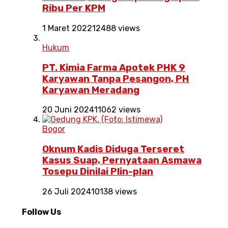
Ribu Per KPM
1 Maret 2022
12488 views
Hukum
PT. Kimia Farma Apotek PHK 9
Karyawan Tanpa Pesangon, PH
Karyawan Meradang
20 Juni 2024
11062 views
Bogor
Oknum Kadis Diduga Terseret
Kasus Suap, Pernyataan Asmawa
Tosepu Dinilai Plin-plan
26 Juli 2024
10138 views
Follow Us