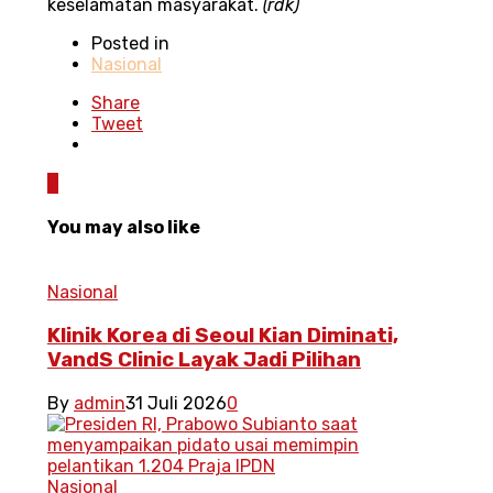
keselamatan masyarakat.
(rdk)
Posted in
Nasional
Share
Tweet
0
You may also like
Nasional
Klinik Korea di Seoul Kian Diminati,
VandS Clinic Layak Jadi Pilihan
By
admin
31 Juli 2026
0
Nasional