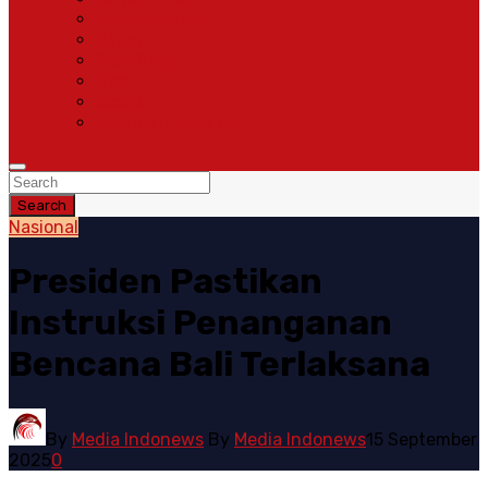
Pemerintahan
Ragam
Olah Raga
Opini
Sosok
Susunan Redaksi
Search
Nasional
Presiden Pastikan
Instruksi Penanganan
Bencana Bali Terlaksana
By
Media Indonews
By
Media Indonews
15 September
2025
0