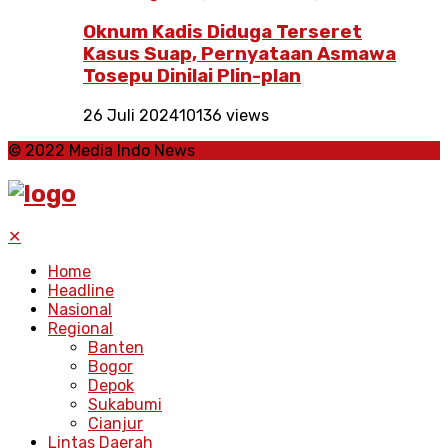
Oknum Kadis Diduga Terseret
Kasus Suap, Pernyataan Asmawa
Tosepu Dinilai Plin-plan
26 Juli 2024
10136 views
© 2022 Media Indo News
✕
Home
Headline
Nasional
Regional
Banten
Bogor
Depok
Sukabumi
Cianjur
Lintas Daerah