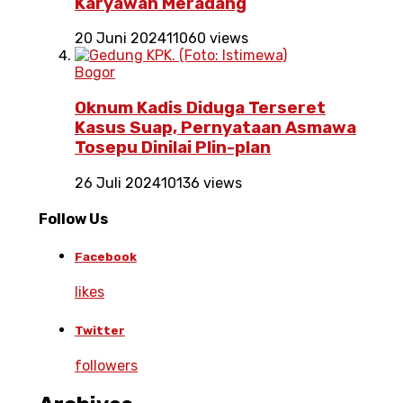
Karyawan Meradang
20 Juni 2024
11060 views
Bogor
Oknum Kadis Diduga Terseret
Kasus Suap, Pernyataan Asmawa
Tosepu Dinilai Plin-plan
26 Juli 2024
10136 views
Follow Us
Facebook
likes
Twitter
followers