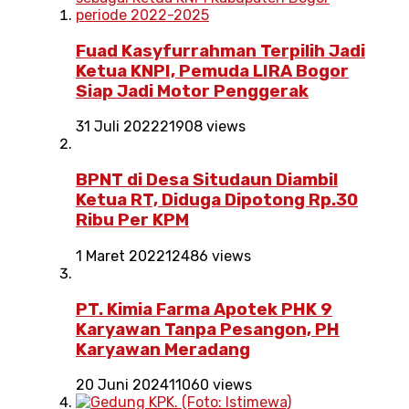
Fuad Kasyfurrahman Terpilih Jadi
Ketua KNPI, Pemuda LIRA Bogor
Siap Jadi Motor Penggerak
31 Juli 2022
21908 views
BPNT di Desa Situdaun Diambil
Ketua RT, Diduga Dipotong Rp.30
Ribu Per KPM
1 Maret 2022
12486 views
PT. Kimia Farma Apotek PHK 9
Karyawan Tanpa Pesangon, PH
Karyawan Meradang
20 Juni 2024
11060 views