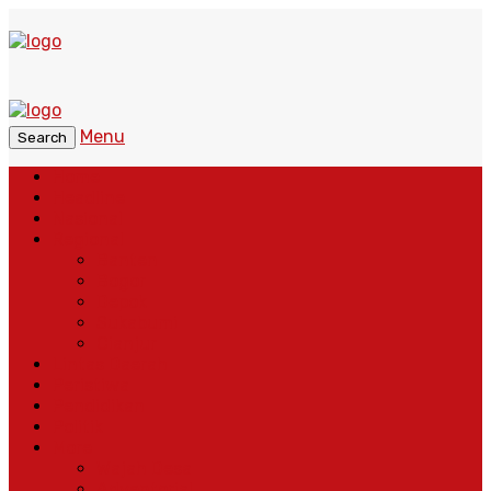
Menu
Search
Home
Headline
Nasional
Regional
Banten
Bogor
Depok
Sukabumi
Cianjur
Lintas Daerah
Peristiwa
Pendidikan
Politik
More
Wajah Desa
Adventorial