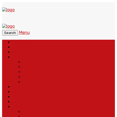
Menu
Search
Home
Headline
Nasional
Regional
Banten
Bogor
Depok
Sukabumi
Cianjur
Lintas Daerah
Peristiwa
Pendidikan
Politik
More
Wajah Desa
Adventorial