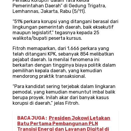
Perilaku Koruptif dalam Tata Kelola
Pemerintahan Daerah” di Gedung Trigatra,
Lemhannas, Jakarta, Rabu (5/11).
“51% perkara korupsi yang ditangani berasal dari
lingkungan pemerintah daerah, baik eksekutif
maupun legislatif,” tegasnya kepada 25
walikota/bupati peserta kursus.
Fitroh memaparkan, dari 1.666 perkara yang
telah ditangani KPK, sebanyak 854 melibatkan
pejabat daerah. Ia menilai fenomena ini
berkaitan dengan tingginya biaya politik dalam
pemilihan kepala daerah, yang kemudian
mendorong praktik transaksional.
“Para kandidat sering terjebak dalam lingkaran
pemodal, yang kemudian menuntut imbal balik
berupa proyek. Inilah akar dari banyak kasus
korupsi di daerah,” jelas Fitroh.
BACA JUGA :
Presiden Jokowi Letakan
Batu Pertama Pembangunan PLN
Transisi Energi dan Layanan Digital di