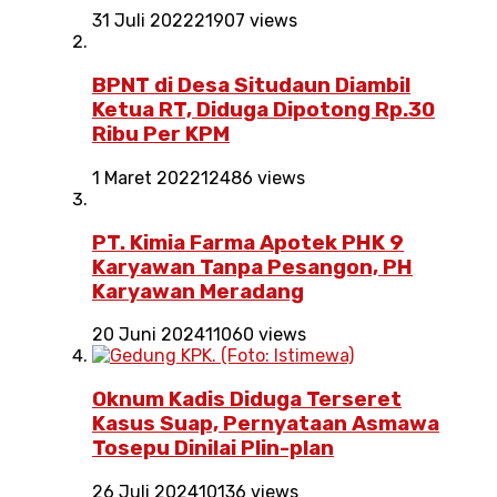
31 Juli 2022
21907 views
BPNT di Desa Situdaun Diambil
Ketua RT, Diduga Dipotong Rp.30
Ribu Per KPM
1 Maret 2022
12486 views
PT. Kimia Farma Apotek PHK 9
Karyawan Tanpa Pesangon, PH
Karyawan Meradang
20 Juni 2024
11060 views
Oknum Kadis Diduga Terseret
Kasus Suap, Pernyataan Asmawa
Tosepu Dinilai Plin-plan
26 Juli 2024
10136 views