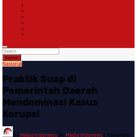
Pemerintahan
Ragam
Olah Raga
Opini
Sosok
Susunan Redaksi
Search
Nasional
Praktik Suap di
Pemerintah Daerah
Mendominasi Kasus
Korupsi
By
Media Indonews
By
Media Indonews
6 November