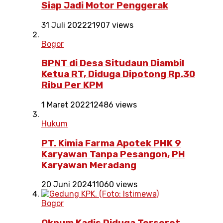
Siap Jadi Motor Penggerak
31 Juli 2022
21907 views
Bogor
BPNT di Desa Situdaun Diambil
Ketua RT, Diduga Dipotong Rp.30
Ribu Per KPM
1 Maret 2022
12486 views
Hukum
PT. Kimia Farma Apotek PHK 9
Karyawan Tanpa Pesangon, PH
Karyawan Meradang
20 Juni 2024
11060 views
Bogor