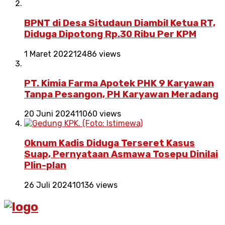
BPNT di Desa Situdaun Diambil Ketua RT,
Diduga Dipotong Rp.30 Ribu Per KPM
1 Maret 2022
12486 views
PT. Kimia Farma Apotek PHK 9 Karyawan
Tanpa Pesangon, PH Karyawan Meradang
20 Juni 2024
11060 views
Oknum Kadis Diduga Terseret Kasus
Suap, Pernyataan Asmawa Tosepu Dinilai
Plin-plan
26 Juli 2024
10136 views