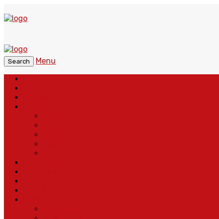
Menu
Search
Home
Headline
Nasional
Regional
Banten
Bogor
Depok
Sukabumi
Cianjur
Lintas Daerah
Peristiwa
Pendidikan
Politik
More
Wajah Desa
Adventorial