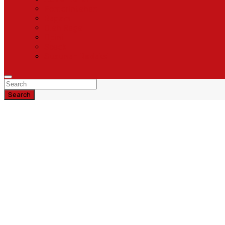
Pemerintahan
Ragam
Olah Raga
Opini
Sosok
Susunan Redaksi
Search