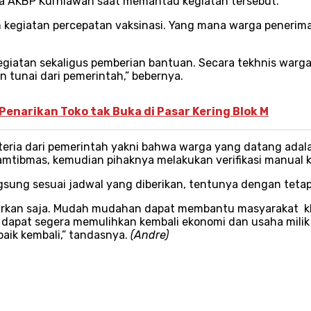
kata AKBP Kurniawan saat memantau kegiatan tersebut.
an kegiatan percepatan vaksinasi. Yang mana warga pener
kegiatan sekaligus pemberian bantuan. Secara tekhnis war
 tunai dari pemerintah,” bebernya.
enarikan Toko tak Buka di Pasar Kering Blok M
teria dari pemerintah yakni bahwa warga yang datang adala
kamtibmas, kemudian pihaknya melakukan verifikasi manual
gsung sesuai jadwal yang diberikan, tentunya dengan tetap
urkan saja. Mudah mudahan dapat membantu masyarakat kh
dapat segera memulihkan kembali ekonomi dan usaha milik
baik kembali,” tandasnya.
(Andre)