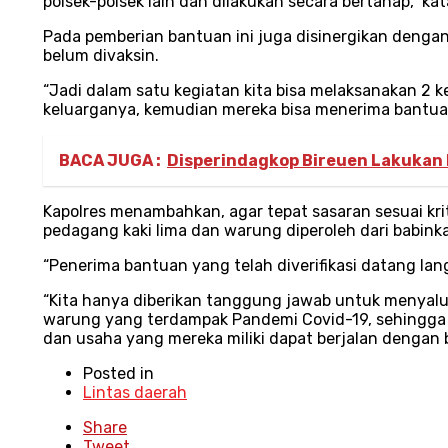
polsek-polsek lain dan dilakukan secara bertahap,” 
Pada pemberian bantuan ini juga disinergikan deng
belum divaksin.
“Jadi dalam satu kegiatan kita bisa melaksanakan 2 
keluarganya, kemudian mereka bisa menerima bantuan
BACA JUGA :
Disperindagkop Bireuen Lakukan P
Kapolres menambahkan, agar tepat sasaran sesuai kri
pedagang kaki lima dan warung diperoleh dari babin
“Penerima bantuan yang telah diverifikasi datang lan
“Kita hanya diberikan tanggung jawab untuk menyal
warung yang terdampak Pandemi Covid-19, sehingga 
dan usaha yang mereka miliki dapat berjalan dengan 
Posted in
Lintas daerah
Share
Tweet