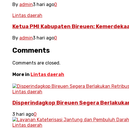
By
admin
3 hari ago
0
Lintas daerah
Ketua PMI Kabupaten Bireuen: Kemerdeka
By
admin
3 hari ago
0
Comments
Comments are closed.
More in
Lintas daerah
Lintas daerah
Disperindagkop Bireuen Segera Berlakukan
3 hari ago
0
Lintas daerah