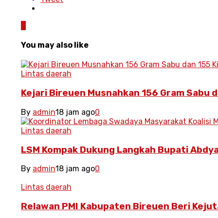
0
You may also like
Lintas daerah
Kejari Bireuen Musnahkan 156 Gram Sabu d
By
admin
18 jam ago
0
Lintas daerah
LSM Kompak Dukung Langkah Bupati Abdya
By
admin
18 jam ago
0
Lintas daerah
Relawan PMI Kabupaten Bireuen Beri Kejut