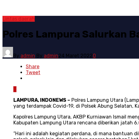
Lintas daerah
Polres Lampura Salurkan B
By
admin
By
admin
24 Maret 2022
0
Share
Tweet
0
LAMPURA, INDONEWS –
Polres Lampung Utara (Lampu
yang terdampak Covid-19, di Polsek Abung Selatan, 
Kapolres Lampung Utara, AKBP Kurniawan Ismail menga
Kabupaten Lampung Utara rencana diberikan jatah 6.
“Hari ini adalah kegiatan perdana, di mana bantuan d