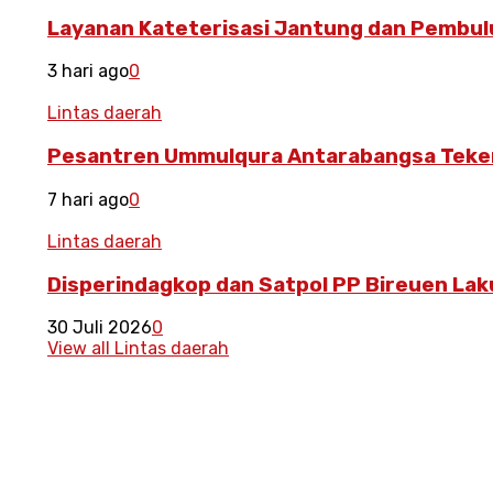
Layanan Kateterisasi Jantung dan Pembulu
3 hari ago
0
Lintas daerah
Pesantren Ummulqura Antarabangsa Teken
7 hari ago
0
Lintas daerah
Disperindagkop dan Satpol PP Bireuen La
30 Juli 2026
0
View all Lintas daerah