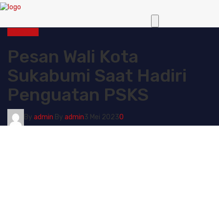
Sukabumi
Pesan Wali Kota
Sukabumi Saat Hadiri
Penguatan PSKS
By
admin
By
admin
3 Mei 2023
0