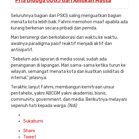
Pria Diduga ODGJ dari Amukan Massa
Seluruhnya bagian dari PSKS saling menguatkan bagian
menata kota lebih baik. Fahmi memohon maaf apabila ada
kurang berkenan secara pribadi dan pemda.
Mari bersinergi dan berkolaborasi dari waktu ke waktu,
awalnya paradigma pasif reaktif menjadi aktif dan
antisipatif.
“Sebelum ada laporan di media sosial, sudah ada
penanganan di lapangan. Mari sama-sama ketika turun ke
wilayah, semangat menata kota dan kuatkan soliditas di
internal,” jelasnya.
Terakhir, lanjut Fahmi, membangun kemitraan unsur
pentahelix, yakni ABCGM yakni akademisi, bisnis,
community, government, dan media. Berikutnya melayani
sepenuh hati kepada warga.
(Ndi)
Posted
in
Sukabumi
Share
Tweet