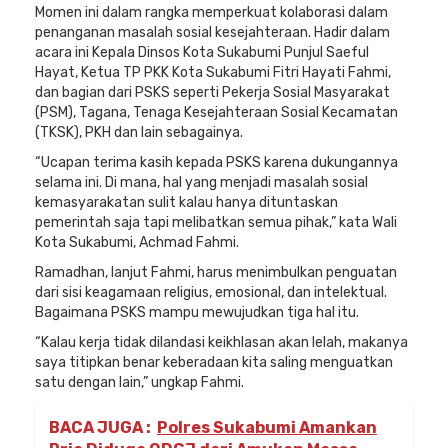
Momen ini dalam rangka memperkuat kolaborasi dalam
penanganan masalah sosial kesejahteraan. Hadir dalam
acara ini Kepala Dinsos Kota Sukabumi Punjul Saeful
Hayat, Ketua TP PKK Kota Sukabumi Fitri Hayati Fahmi,
dan bagian dari PSKS seperti Pekerja Sosial Masyarakat
(PSM), Tagana, Tenaga Kesejahteraan Sosial Kecamatan
(TKSK), PKH dan lain sebagainya.
“Ucapan terima kasih kepada PSKS karena dukungannya
selama ini. Di mana, hal yang menjadi masalah sosial
kemasyarakatan sulit kalau hanya dituntaskan
pemerintah saja tapi melibatkan semua pihak,” kata Wali
Kota Sukabumi, Achmad Fahmi.
Ramadhan, lanjut Fahmi, harus menimbulkan penguatan
dari sisi keagamaan religius, emosional, dan intelektual.
Bagaimana PSKS mampu mewujudkan tiga hal itu.
“Kalau kerja tidak dilandasi keikhlasan akan lelah, makanya
saya titipkan benar keberadaan kita saling menguatkan
satu dengan lain,” ungkap Fahmi.
BACA JUGA :
Polres Sukabumi Amankan