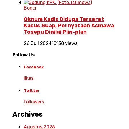
Bogor
Oknum Kadis Diduga Terseret
Kasus Suap, Pernyataan Asmawa
Tosepu Dinilai Plin-plan
26 Juli 2024
10138 views
Follow Us
Facebook
likes
Twitter
followers
Archives
Agustus 2026