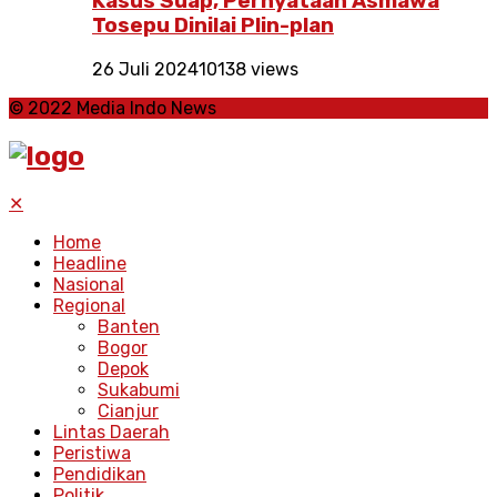
Kasus Suap, Pernyataan Asmawa
Tosepu Dinilai Plin-plan
26 Juli 2024
10138 views
© 2022 Media Indo News
✕
Home
Headline
Nasional
Regional
Banten
Bogor
Depok
Sukabumi
Cianjur
Lintas Daerah
Peristiwa
Pendidikan
Politik