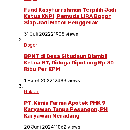
Fuad Kasyfurrahman Terpilih Jadi
Ketua KNPI, Pemuda LIRA Bogor
Siap Jadi Motor Penggerak
31 Juli 2022
21908 views
Bogor
BPNT di Desa Situdaun Diambil
Ketua RT, Diduga Dipotong Rp.30
Ribu Per KPM
1 Maret 2022
12488 views
Hukum
PT. Kimia Farma Apotek PHK 9
Karyawan Tanpa Pesangon, PH
Karyawan Meradang
20 Juni 2024
11062 views