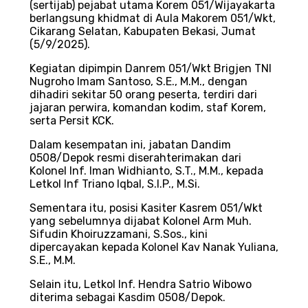
(sertijab) pejabat utama Korem 051/Wijayakarta
berlangsung khidmat di Aula Makorem 051/Wkt,
Cikarang Selatan, Kabupaten Bekasi, Jumat
(5/9/2025).
Kegiatan dipimpin Danrem 051/Wkt Brigjen TNI
Nugroho Imam Santoso, S.E., M.M., dengan
dihadiri sekitar 50 orang peserta, terdiri dari
jajaran perwira, komandan kodim, staf Korem,
serta Persit KCK.
Dalam kesempatan ini, jabatan Dandim
0508/Depok resmi diserahterimakan dari
Kolonel Inf. Iman Widhianto, S.T., M.M., kepada
Letkol Inf Triano Iqbal, S.I.P., M.Si.
Sementara itu, posisi Kasiter Kasrem 051/Wkt
yang sebelumnya dijabat Kolonel Arm Muh.
Sifudin Khoiruzzamani, S.Sos., kini
dipercayakan kepada Kolonel Kav Nanak Yuliana,
S.E., M.M.
Selain itu, Letkol Inf. Hendra Satrio Wibowo
diterima sebagai Kasdim 0508/Depok.