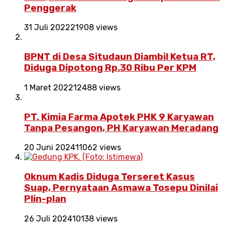
Penggerak
31 Juli 2022
21908 views
BPNT di Desa Situdaun Diambil Ketua RT,
Diduga Dipotong Rp.30 Ribu Per KPM
1 Maret 2022
12488 views
PT. Kimia Farma Apotek PHK 9 Karyawan
Tanpa Pesangon, PH Karyawan Meradang
20 Juni 2024
11062 views
Oknum Kadis Diduga Terseret Kasus
Suap, Pernyataan Asmawa Tosepu Dinilai
Plin-plan
26 Juli 2024
10138 views