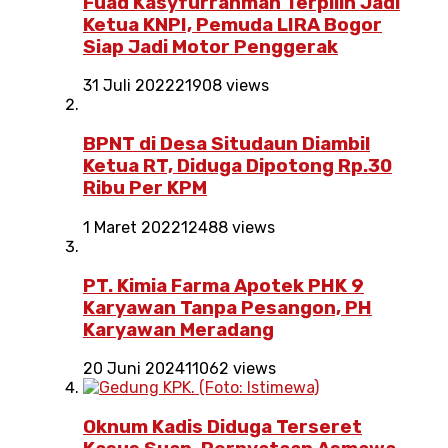
Fuad Kasyfurrahman Terpilih Jadi
Ketua KNPI, Pemuda LIRA Bogor
Siap Jadi Motor Penggerak
31 Juli 2022
21908 views
BPNT di Desa Situdaun Diambil
Ketua RT, Diduga Dipotong Rp.30
Ribu Per KPM
1 Maret 2022
12488 views
PT. Kimia Farma Apotek PHK 9
Karyawan Tanpa Pesangon, PH
Karyawan Meradang
20 Juni 2024
11062 views
Oknum Kadis Diduga Terseret