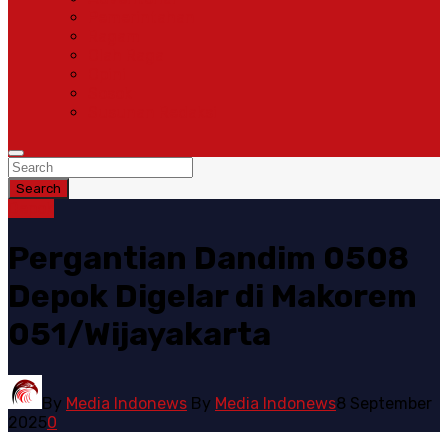
Pemerintahan
Ragam
Olah Raga
Opini
Sosok
Susunan Redaksi
Search
Depok
Pergantian Dandim 0508
Depok Digelar di Makorem
051/Wijayakarta
By
Media Indonews
By
Media Indonews
8 September
2025
0