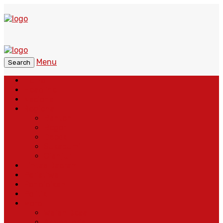
Menu
Search
Home
Headline
Nasional
Regional
Banten
Bogor
Depok
Sukabumi
Cianjur
Lintas Daerah
Peristiwa
Pendidikan
Politik
More
Wajah Desa
Adventorial