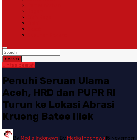
Pemerintahan
Ragam
Olah Raga
Opini
Sosok
Susunan Redaksi
Search
Lintas daerah
Penuhi Seruan Ulama
Aceh, HRD dan PUPR RI
Turun ke Lokasi Abrasi
Krueng Batee Iliek
By
Media Indonews
By
Media Indonews
15 November