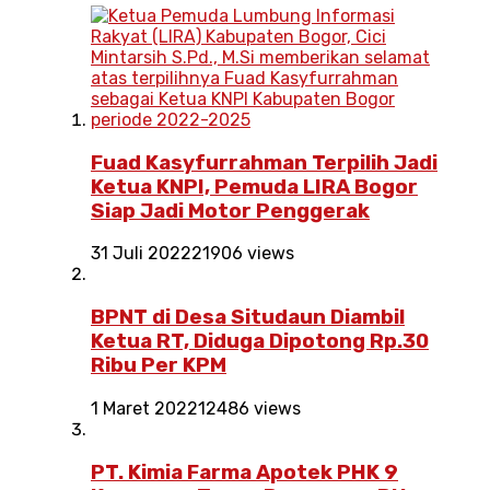
Fuad Kasyfurrahman Terpilih Jadi
Ketua KNPI, Pemuda LIRA Bogor
Siap Jadi Motor Penggerak
31 Juli 2022
21906 views
BPNT di Desa Situdaun Diambil
Ketua RT, Diduga Dipotong Rp.30
Ribu Per KPM
1 Maret 2022
12486 views
PT. Kimia Farma Apotek PHK 9