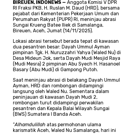
BIREUEN, INDONEWS —
Anggota Komisi V DPR
RI Fraksi PKB, H. Ruslan M. Daud (HRD), bersama
pejabat dari Kementerian Pekerjaan Umum dan
Perumahan Rakyat (PUPR) RI, meninjau abrasi
Sungai Krueng Batee Iliek di Samalanga,
Bireuen, Aceh, Jumat (14/11/2025).
Lokasi abrasi tersebut berada tepat di kawasan
dua pesantren besar: Dayah Ummul Ayman
pimpinan Tgk. H. Nuruzzahri Yahya (Waled Nu) di
Desa Mideun Jok, serta Dayah Mudi Mesjid Raya
(Mudi Mesra) 2 pimpinan Abu Syech H. Hasanoel
Basary (Abu Mudi) di Gampong Putoh.
Saat meninjau abrasi di belakang Dayah Ummul
Ayman, HRD dan rombongan didampingi
langsung oleh Waled Nu. Sementara dalam
peninjauan di kawasan Dayah Mudi 2,
rombongan turut didampingi perwakilan
pesantren dan Kepala Balai Wilayah Sungai
(BWS) Sumatera I Banda Aceh.
“
Alhamdulillah
atas permohonan ulama
karismatik Aceh, Waled Nu Samalanga, hari ini