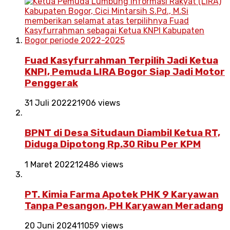
Fuad Kasyfurrahman Terpilih Jadi Ketua
KNPI, Pemuda LIRA Bogor Siap Jadi Motor
Penggerak
31 Juli 2022
21906 views
BPNT di Desa Situdaun Diambil Ketua RT,
Diduga Dipotong Rp.30 Ribu Per KPM
1 Maret 2022
12486 views
PT. Kimia Farma Apotek PHK 9 Karyawan
Tanpa Pesangon, PH Karyawan Meradang
20 Juni 2024
11059 views