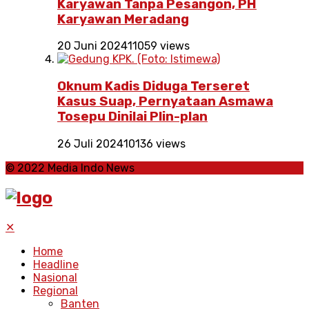
Karyawan Tanpa Pesangon, PH
Karyawan Meradang
20 Juni 2024
11059 views
Oknum Kadis Diduga Terseret
Kasus Suap, Pernyataan Asmawa
Tosepu Dinilai Plin-plan
26 Juli 2024
10136 views
© 2022 Media Indo News
✕
Home
Headline
Nasional
Regional
Banten