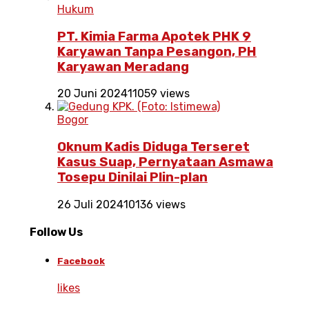
Hukum
PT. Kimia Farma Apotek PHK 9
Karyawan Tanpa Pesangon, PH
Karyawan Meradang
20 Juni 2024
11059 views
Bogor
Oknum Kadis Diduga Terseret
Kasus Suap, Pernyataan Asmawa
Tosepu Dinilai Plin-plan
26 Juli 2024
10136 views
Follow Us
Facebook
likes