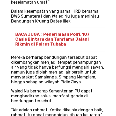
keselamatan umat.”
Dalam kesempatan yang sama, HRD bersama
BWS Sumatera I dan Waled Nu juga meninjau
Bendungan Krueng Batee Iliek.
BACA JUGA :
Penerimaan Polri, 107
Casis Bintara dan Tamtama Jalani
Rikmin di Polres Tubaba
Mereka berharap bendungan tersebut dapat
dikembangkan menjadi tempat penampungan
air yang tidak hanya berfungsi mengairi sawah,
namun juga diolah menjadi air bersih untuk
masyarakat Samalanga, Simpang Mamplam,
hingga sebagian wilayah Pidie Jaya.
Waled Nu berharap Kementerian PU dapat
menghadirkan solusi manfaat ganda di
bendungan tersebut.
“Air adalah rahmat. Ketika dikelola dengan baik,
rahmat itu dapat menghidupi ribuan keluarga,”