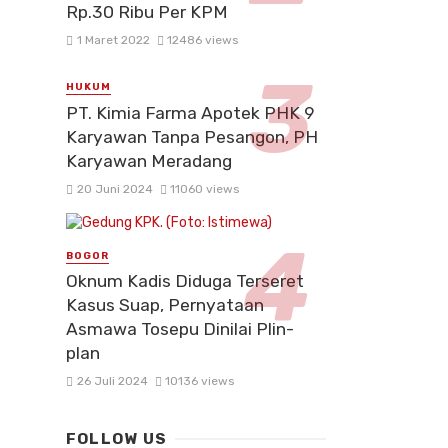
Rp.30 Ribu Per KPM
1 Maret 2022
12486 views
HUKUM
PT. Kimia Farma Apotek PHK 9
Karyawan Tanpa Pesangon, PH
Karyawan Meradang
20 Juni 2024
11060 views
BOGOR
Oknum Kadis Diduga Terseret
Kasus Suap, Pernyataan
Asmawa Tosepu Dinilai Plin-
plan
26 Juli 2024
10136 views
FOLLOW US