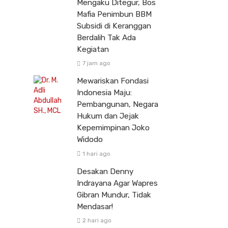
Mengaku Ditegur, Bos
Mafia Penimbun BBM
Subsidi di Keranggan
Berdalih Tak Ada
Kegiatan
7 jam ago
Mewariskan Fondasi
Indonesia Maju:
Pembangunan, Negara
Hukum dan Jejak
Kepemimpinan Joko
Widodo
1 hari ago
Desakan Denny
Indrayana Agar Wapres
Gibran Mundur, Tidak
Mendasar!
2 hari ago