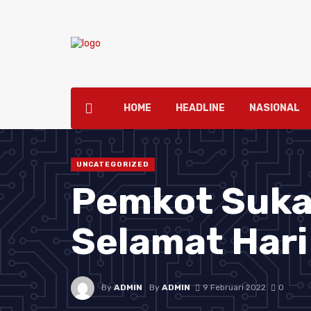
HOME
HEADLINE
NASIONAL
UNCATEGORIZED
Pemkot Suk
Selamat Hari
By
ADMIN
By
ADMIN
9 Februari 2022
0