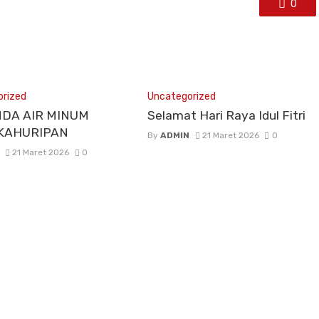
0
rized
Uncategorized
DA AIR MINUM
Selamat Hari Raya Idul Fitri
 KAHURIPAN
By
ADMIN
21 Maret 2026
0
21 Maret 2026
0