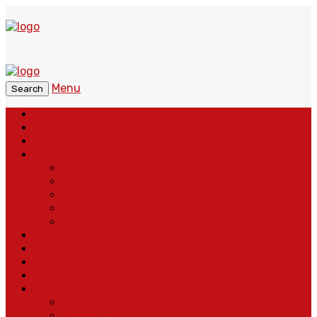
Menu
Search
Home
Headline
Nasional
Regional
Banten
Bogor
Depok
Sukabumi
Cianjur
Lintas Daerah
Peristiwa
Pendidikan
Politik
More
Wajah Desa
Adventorial