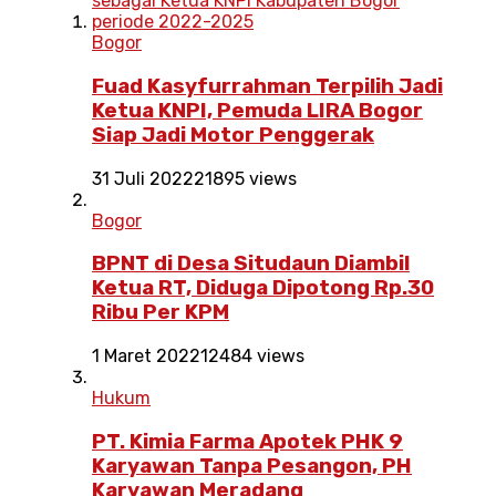
Bogor
Fuad Kasyfurrahman Terpilih Jadi
Ketua KNPI, Pemuda LIRA Bogor
Siap Jadi Motor Penggerak
31 Juli 2022
21895 views
Bogor
BPNT di Desa Situdaun Diambil
Ketua RT, Diduga Dipotong Rp.30
Ribu Per KPM
1 Maret 2022
12484 views
Hukum
PT. Kimia Farma Apotek PHK 9
Karyawan Tanpa Pesangon, PH
Karyawan Meradang