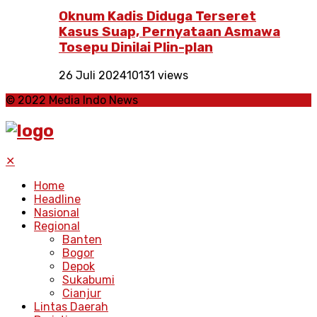
Oknum Kadis Diduga Terseret
Kasus Suap, Pernyataan Asmawa
Tosepu Dinilai Plin-plan
26 Juli 2024
10131 views
© 2022 Media Indo News
✕
Home
Headline
Nasional
Regional
Banten
Bogor
Depok
Sukabumi
Cianjur
Lintas Daerah