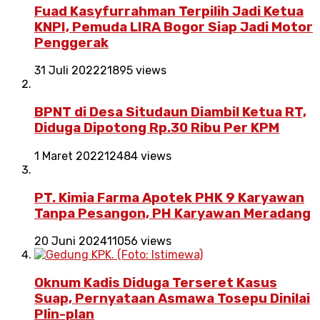
Fuad Kasyfurrahman Terpilih Jadi Ketua
KNPI, Pemuda LIRA Bogor Siap Jadi Motor
Penggerak
31 Juli 2022
21895 views
BPNT di Desa Situdaun Diambil Ketua RT,
Diduga Dipotong Rp.30 Ribu Per KPM
1 Maret 2022
12484 views
PT. Kimia Farma Apotek PHK 9 Karyawan
Tanpa Pesangon, PH Karyawan Meradang
20 Juni 2024
11056 views
Oknum Kadis Diduga Terseret Kasus
Suap, Pernyataan Asmawa Tosepu Dinilai
Plin-plan