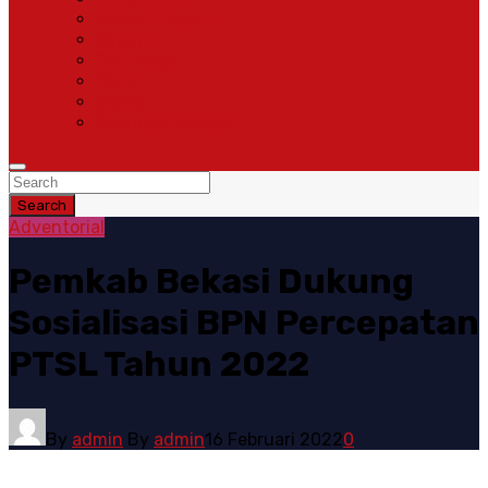
Pemerintahan
Ragam
Olah Raga
Opini
Sosok
Susunan Redaksi
Search
Adventorial
Pemkab Bekasi Dukung
Sosialisasi BPN Percepatan
PTSL Tahun 2022
By
admin
By
admin
16 Februari 2022
0