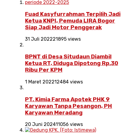
Fuad Kasyfurrahman Terpilih Jadi
Ketua KNPI, Pemuda LIRA Bogor
Siap Jadi Motor Penggerak
31 Juli 2022
21895 views
BPNT di Desa Situdaun Diambil
Ketua RT, Diduga Dipotong Rp.30
Ribu Per KPM
1 Maret 2022
12484 views
PT. Kimia Farma Apotek PHK 9
Karyawan Tanpa Pesangon, PH
Karyawan Meradang
20 Juni 2024
11056 views