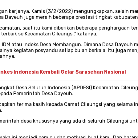
ngan kerjanya, Kamis (3/2/2022) mengungkapkan, selain m
a Dayeuh juga meraih beberapa prestasi tingkat kabupaten
amatan, saat itu kami diberikan beberapa penghargaan ter
terbaik se Kecamatan Cileungsi,” katanya.
rti IDM atau Indeks Desa Membangun. Dimana Desa Dayeuh m
alnya kegiatan posyandu setiap bulan berkala, itu juga menja
bahnya.
kes Indonesia Kembali Gelar Sarasehan Nasional
rangkat Desa Seluruh Indonesia (APDESI) Kecamatan Cileu
kepada Pemerintah Desa Dayeuh.
pkan terima kasih kepada Camat Cileungsi yang selama ini
.
emerintah desa khususnya yang ada di seluruh Cileungsi 
ka ini menjadi pemicu dan motivasi buat kami. Dan harapa