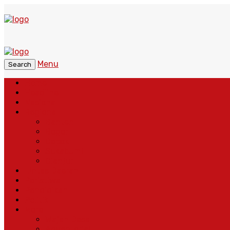
Menu
Search
Home
Headline
Nasional
Regional
Banten
Bogor
Depok
Sukabumi
Cianjur
Lintas Daerah
Peristiwa
Pendidikan
Politik
More
Wajah Desa
Adventorial