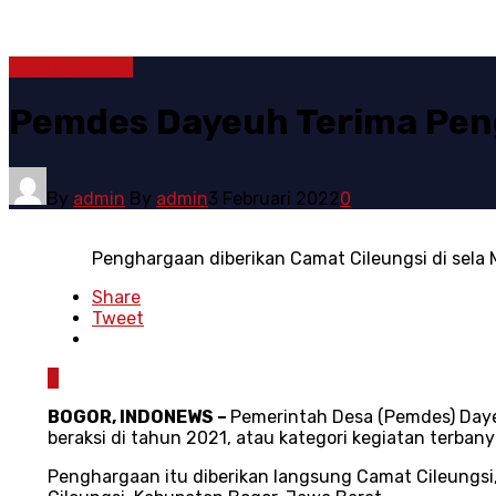
Uncategorized
Pemdes Dayeuh Terima Peng
By
admin
By
admin
3 Februari 2022
0
Penghargaan diberikan Camat Cileungsi di sela
Share
Tweet
0
BOGOR, INDONEWS –
Pemerintah Desa (Pemdes) Day
beraksi di tahun 2021, atau kategori kegiatan terba
Penghargaan itu diberikan langsung Camat Cileungsi,