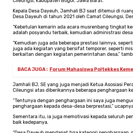
Cileungsi, Kabupaten Bogor, Jawa Barat.
Kepala Desa Dayeuh, Jamhali BJ saat ditemui di rua
Desa Dayeuh di tahun 2021 oleh Camat Cileungsi, Des
“Kebetulan kemarin ada acara musrenbang tingkat kec
adalah posyandu terbaik, kemudian administrasi desa 
“Kemudian juga ada beberapa prestasi lainnya, sepe
juga ada kegiatan yang bersifat temporer, seperti mis
berkaitan dengan kegiatan pemerintahan desa,” tam
BACA JUGA :
Forum Mahasiswa Poltekkes Kemen
Jamhali BJ, SE yang juga menjadi Ketua Asosiasi Pe
Cileungsi atas diberikannya beberapa penghargaan 
“Tentunya dengan penghargaan ini saya juga menguca
penghargaan kepada desa-desa berprestasi,” ucapnya
Sementara itu, ia juga memotivasi kepada seluruh p
baik kedepanya.
“Desa Dayeuh mendapat tiga kategori penghargaan, ma