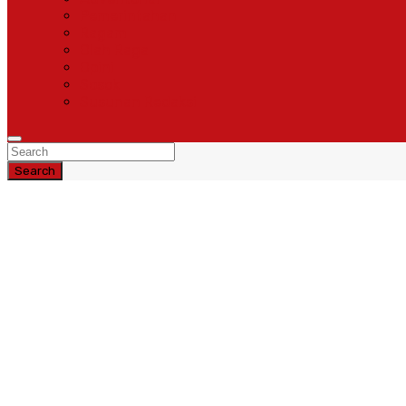
Pemerintahan
Ragam
Olah Raga
Opini
Sosok
Susunan Redaksi
Search