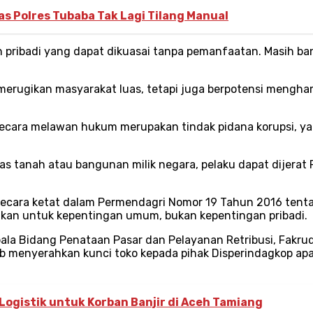
tas Polres Tubaba Tak Lagi Tilang Manual
an pribadi yang dapat dikuasai tanpa pemanfaatan. Masih
 merugikan masyarakat luas, tetapi juga berpotensi meng
ecara melawan hukum merupakan tindak pidana korupsi, yan
 atas tanah atau bangunan milik negara, pelaku dapat dijer
r secara ketat dalam Permendagri Nomor 19 Tahun 2016 ten
kan untuk kepentingan umum, bukan kepentingan pribadi.
ala Bidang Penataan Pasar dan Pelayanan Retribusi, Fakru
b menyerahkan kunci toko kepada pihak Disperindagkop apa
 Logistik untuk Korban Banjir di Aceh Tamiang