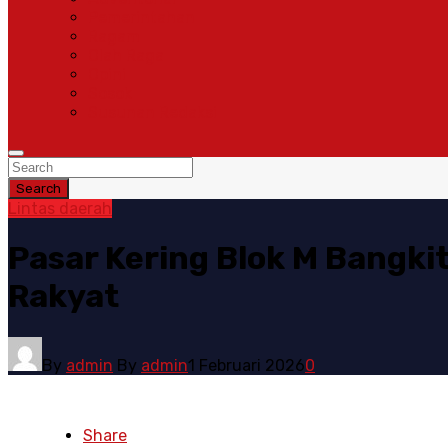
Pemerintahan
Ragam
Olah Raga
Opini
Sosok
Susunan Redaksi
Search
Lintas daerah
Pasar Kering Blok M Bangki
Rakyat
By
admin
By
admin
1 Februari 2026
0
Share