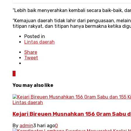
“Lebih baik menyerahkan kembali secara baik-baik, 
“Kemajuan daerah tidak lahir dari penguasaan, mela
titipan rakyat, dan titipan hanya bermakna ketika d
Posted in
Lintas daerah
Share
Tweet
0
You may also like
Lintas daerah
Kejari Bireuen Musnahkan 156 Gram Sabu d
By
admin
3 hari ago
0