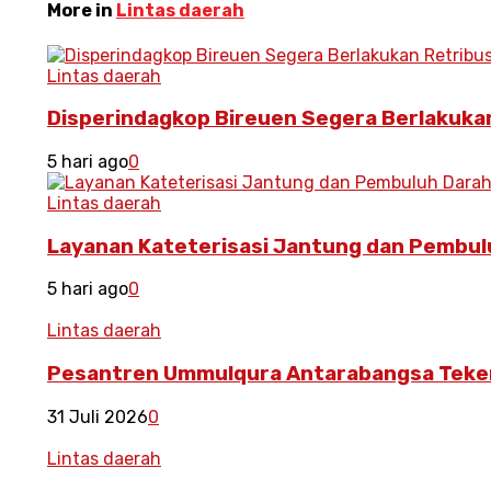
More in
Lintas daerah
Lintas daerah
Disperindagkop Bireuen Segera Berlakukan
5 hari ago
0
Lintas daerah
Layanan Kateterisasi Jantung dan Pembulu
5 hari ago
0
Lintas daerah
Pesantren Ummulqura Antarabangsa Teken
31 Juli 2026
0
Lintas daerah