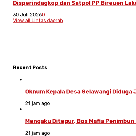
Disperindagkop dan Satpol PP Bireuen La
30 Juli 2026
0
View all Lintas daerah
Recent
Posts
Oknum Kepala Desa Selawangi Diduga J
21 jam ago
Mengaku Ditegur, Bos Mafia Penimbun 
21 jam ago