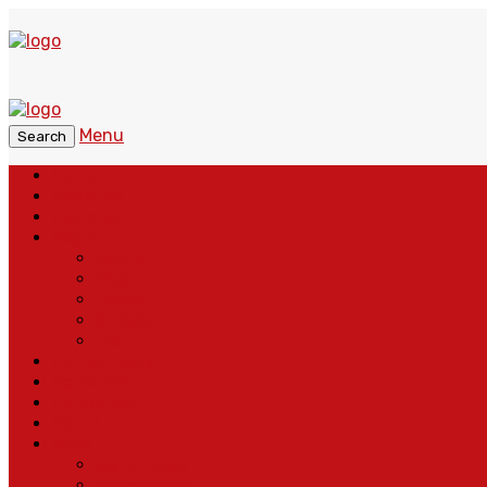
Menu
Search
Home
Headline
Nasional
Regional
Banten
Bogor
Depok
Sukabumi
Cianjur
Lintas Daerah
Peristiwa
Pendidikan
Politik
More
Wajah Desa
Adventorial