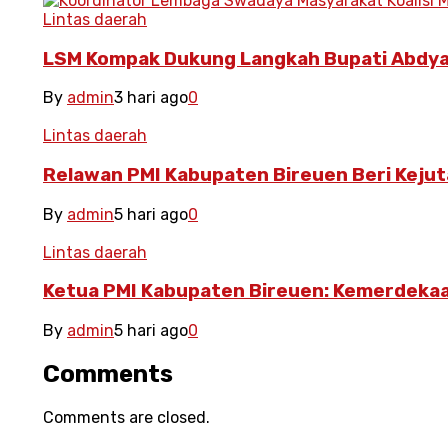
Lintas daerah
LSM Kompak Dukung Langkah Bupati Abdya
By
admin
3 hari ago
0
Lintas daerah
Relawan PMI Kabupaten Bireuen Beri Kejut
By
admin
5 hari ago
0
Lintas daerah
Ketua PMI Kabupaten Bireuen: Kemerdeka
By
admin
5 hari ago
0
Comments
Comments are closed.