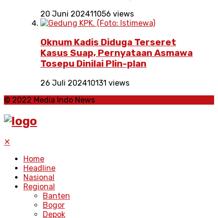
20 Juni 2024
11056 views
Oknum Kadis Diduga Terseret
Kasus Suap, Pernyataan Asmawa
Tosepu Dinilai Plin-plan
26 Juli 2024
10131 views
© 2022 Media Indo News
✕
Home
Headline
Nasional
Regional
Banten
Bogor
Depok