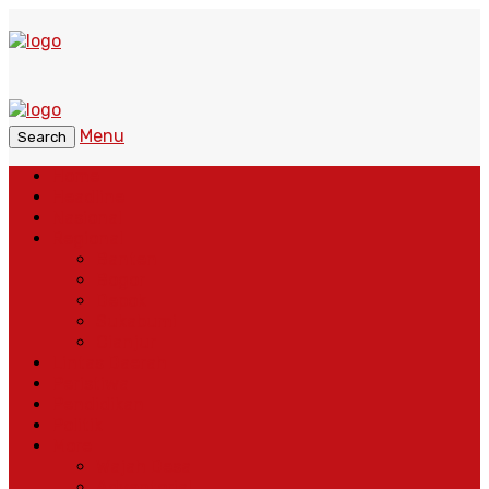
Menu
Search
Home
Headline
Nasional
Regional
Banten
Bogor
Depok
Sukabumi
Cianjur
Lintas Daerah
Peristiwa
Pendidikan
Politik
More
Wajah Desa
Adventorial