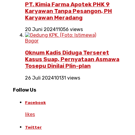
PT. Kimia Farma Apotek PHK 9
Karyawan Tanpa Pesangon, PH
Karyawan Meradang
20 Juni 2024
11056 views
Bogor
Oknum Kadis Diduga Terseret
Kasus Suap, Pernyataan Asmawa
Tosepu Dinilai Plin-plan
26 Juli 2024
10131 views
Follow Us
Facebook
likes
Twitter