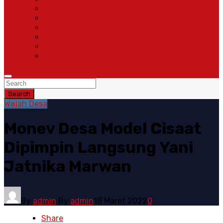
Pemerintahan
Ragam
Olah Raga
Opini
Sosok
Susunan Redaksi
Search
Wajah Desa
Monev Desa Model Cisaat
Dipimpin Langsung Yani
Jatnika Marwan
By
admin
By
admin
18 Maret 2022
0
Share