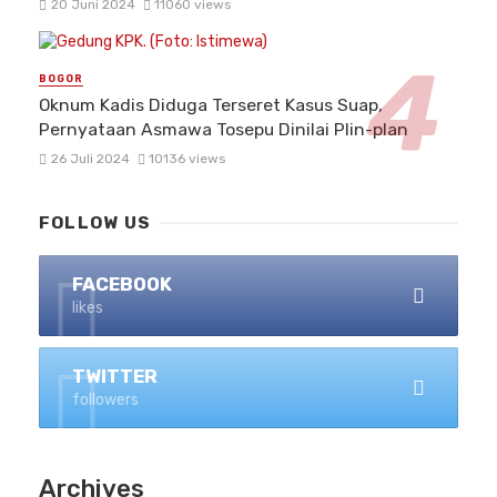
20 Juni 2024
11060 views
BOGOR
Oknum Kadis Diduga Terseret Kasus Suap,
Pernyataan Asmawa Tosepu Dinilai Plin-plan
26 Juli 2024
10136 views
FOLLOW US
FACEBOOK
likes
TWITTER
followers
Archives