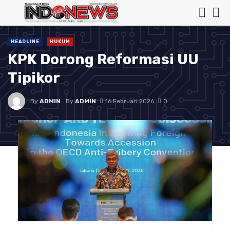
HEADLINE
HUKUM
KPK Dorong Reformasi UU
Tipikor
By
ADMIN
By
ADMIN
16 Februari 2026
0