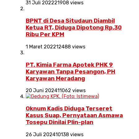
31 Juli 2022
21908 views
BPNT di Desa Situdaun Diambil
Ketua RT, Diduga Dipotong Rp.30
Ribu Per KPM
1 Maret 2022
12488 views
PT. Kimia Farma Apotek PHK 9
Karyawan Tanpa Pesangon, PH
Karyawan Meradang
20 Juni 2024
11062 views
Oknum Kadis Diduga Terseret
Kasus Suap, Pernyataan Asmawa
Tosepu Dinilai Plin-plan
26 Juli 2024
10138 views