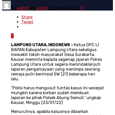
By
admin
By
admin
23 Januari 2022
0
Share
Tweet
0
LAMPUNG UTARA, INDONEWS –
Ketua DPC LI
BAPAN Kabupaten Lampung Utara sekaligus
mewakili tokoh masyarakat Desa Surakarta,
Kausar meminta kepada segenap jajaran Polres
Lampung Utara untuk segera menindaklanjuti
laporan penganiayaan yang menimpa seorang
remaja putri berinisial SW (21) beberapa hari
lalu.
“Polisi harus mengusut tuntas kasus ini secepat
mungkin karena korban sudah membuat
laporan ke pihak Polsek Abung Semuli,” ungkap
Kausar, Minggu (23/01/22)
Menurutnya, apabila kasusnya dibiarkan