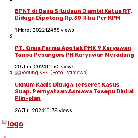
BPNT di Desa Situdaun Diambil Ketua RT,
Diduga Dipotong Rp.30 Ribu Per KPM
1 Maret 2022
12488 views
PT. Kimia Farma Apotek PHK 9 Karyawan
Tanpa Pesangon, PH Karyawan Meradang
20 Juni 2024
11062 views
Oknum Kadis Diduga Terseret Kasus
Suap, Pernyataan Asmawa Tosepu Dinilai
Plin-plan
26 Juli 2024
10138 views
✕