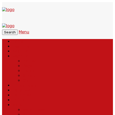
Menu
Search
Home
Headline
Nasional
Regional
Banten
Bogor
Depok
Sukabumi
Cianjur
Lintas Daerah
Peristiwa
Pendidikan
Politik
More
Wajah Desa
Adventorial