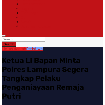
Pemerintahan
Ragam
Olah Raga
Opini
Sosok
Susunan Redaksi
Search
Lintas daerah
Peristiwa
Ketua LI Bapan Minta
Polres Lampura Segera
Tangkap Pelaku
Penganiayaan Remaja
Putri