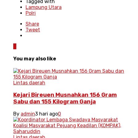
Tagged with
Lampung Utara
Polri
Share
Tweet
0
You may also like
Lintas daerah
Kejari Bireuen Musnahkan 156 Gram
Sabu dan 155 Kilogram Ganja
By
admin
3 hari ago
0
Lintas daerah