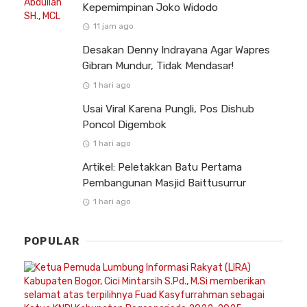
Kepemimpinan Joko Widodo
11 jam ago
Desakan Denny Indrayana Agar Wapres
Gibran Mundur, Tidak Mendasar!
1 hari ago
Usai Viral Karena Pungli, Pos Dishub
Poncol Digembok
1 hari ago
Artikel: Peletakkan Batu Pertama
Pembangunan Masjid Baittusurrur
1 hari ago
POPULAR