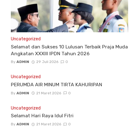
Uncategorized
Selamat dan Sukses 10 Lulusan Terbaik Praja Muda
Angkatan XXXIII IPDN Tahun 2026
By
ADMIN
29 Juli 2026
0
Uncategorized
PERUMDA AIR MINUM TIRTA KAHURIPAN
By
ADMIN
21 Maret 2026
0
Uncategorized
Selamat Hari Raya Idul Fitri
By
ADMIN
21 Maret 2026
0