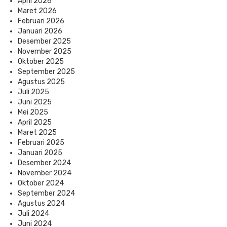
April 2026
Maret 2026
Februari 2026
Januari 2026
Desember 2025
November 2025
Oktober 2025
September 2025
Agustus 2025
Juli 2025
Juni 2025
Mei 2025
April 2025
Maret 2025
Februari 2025
Januari 2025
Desember 2024
November 2024
Oktober 2024
September 2024
Agustus 2024
Juli 2024
Juni 2024