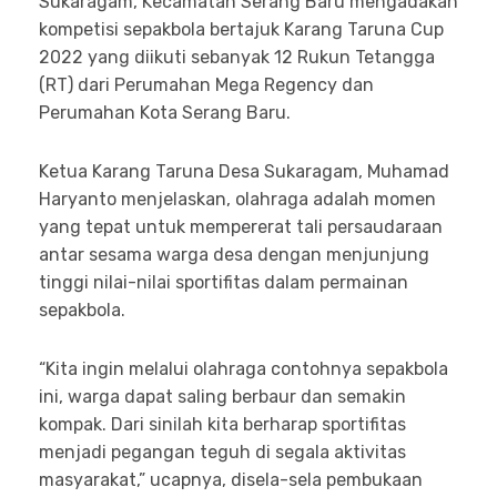
Sukaragam, Kecamatan Serang Baru mengadakan
kompetisi sepakbola bertajuk Karang Taruna Cup
2022 yang diikuti sebanyak 12 Rukun Tetangga
(RT) dari Perumahan Mega Regency dan
Perumahan Kota Serang Baru.
Ketua Karang Taruna Desa Sukaragam, Muhamad
Haryanto menjelaskan, olahraga adalah momen
yang tepat untuk mempererat tali persaudaraan
antar sesama warga desa dengan menjunjung
tinggi nilai-nilai sportifitas dalam permainan
sepakbola.
“Kita ingin melalui olahraga contohnya sepakbola
ini, warga dapat saling berbaur dan semakin
kompak. Dari sinilah kita berharap sportifitas
menjadi pegangan teguh di segala aktivitas
masyarakat,” ucapnya, disela-sela pembukaan