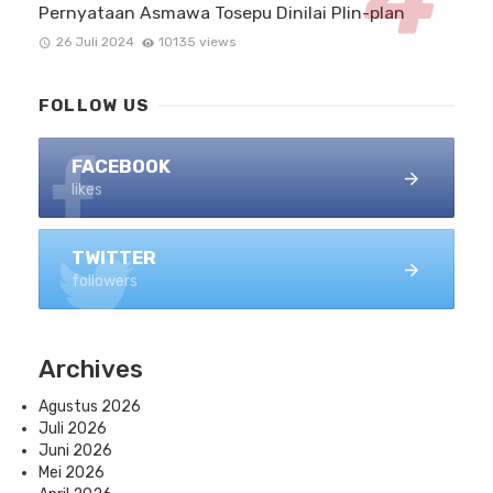
Pernyataan Asmawa Tosepu Dinilai Plin-plan
26 Juli 2024
10135 views
FOLLOW US
FACEBOOK
likes
TWITTER
followers
Archives
Agustus 2026
Juli 2026
Juni 2026
Mei 2026