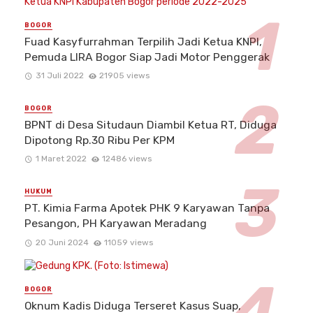
BOGOR
Fuad Kasyfurrahman Terpilih Jadi Ketua KNPI,
Pemuda LIRA Bogor Siap Jadi Motor Penggerak
31 Juli 2022
21905 views
BOGOR
BPNT di Desa Situdaun Diambil Ketua RT, Diduga
Dipotong Rp.30 Ribu Per KPM
1 Maret 2022
12486 views
HUKUM
PT. Kimia Farma Apotek PHK 9 Karyawan Tanpa
Pesangon, PH Karyawan Meradang
20 Juni 2024
11059 views
BOGOR
Oknum Kadis Diduga Terseret Kasus Suap,