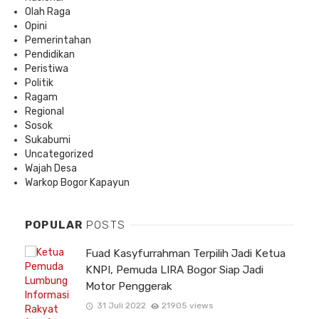
Olah Raga
Opini
Pemerintahan
Pendidikan
Peristiwa
Politik
Ragam
Regional
Sosok
Sukabumi
Uncategorized
Wajah Desa
Warkop Bogor Kapayun
POPULAR
POSTS
Fuad Kasyfurrahman Terpilih Jadi Ketua
KNPI, Pemuda LIRA Bogor Siap Jadi
Motor Penggerak
31 Juli 2022
21905 views