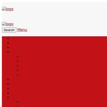
Menu
Search
Home
Headline
Nasional
Regional
Banten
Bogor
Depok
Sukabumi
Cianjur
Lintas Daerah
Peristiwa
Pendidikan
Politik
More
Wajah Desa
Adventorial