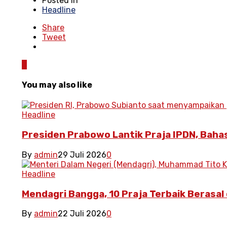
Posted in
Headline
Share
Tweet
0
You may also like
Headline
Presiden Prabowo Lantik Praja IPDN, Baha
By
admin
29 Juli 2026
0
Headline
Mendagri Bangga, 10 Praja Terbaik Berasal 
By
admin
22 Juli 2026
0