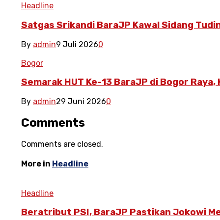
Headline
Satgas Srikandi BaraJP Kawal Sidang Tudin
By
admin
9 Juli 2026
0
Bogor
Semarak HUT Ke-13 BaraJP di Bogor Raya,
By
admin
29 Juni 2026
0
Comments
Comments are closed.
More in
Headline
Headline
Beratribut PSI, BaraJP Pastikan Jokowi M