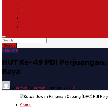
Pemerintahan
Ragam
Olah Raga
Opini
Sosok
Susunan Redaksi
Search
Headline
HUT Ke-49 PDI Perjuangan,
Raya
By
admin
By
admin
5 Januari 2022
0
Share