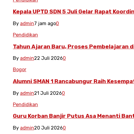
Kepala UPTD SDN 5 Juli Gelar Rapat Koordin
By
admin
7 jam ago
0
Pendidikan
Tahun Ajaran Baru, Proses Pembelajaran di
By
admin
22 Juli 2026
0
Bogor
Alumni SMAN 1 Rancabungur Raih Kesempata
By
admin
21 Juli 2026
0
Pendidikan
Guru Korban Banjir Putus Asa Menanti Ba
By
admin
20 Juli 2026
0