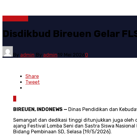
Pendidikan
Disdikbud Bireuen Gelar F
By
admin
By
admin
19 Mei 2026
0
Share
Tweet
0
BIREUEN, INDONEWS
—
Dinas Pendidikan dan Kebuda
Semangat dan dedikasi tinggi ditunjukkan juga oleh 
ajang Festival Lomba Seni dan Sastra Siswa Nasiona
Bidang Pembinaan SD, Selasa (19/5/2026).