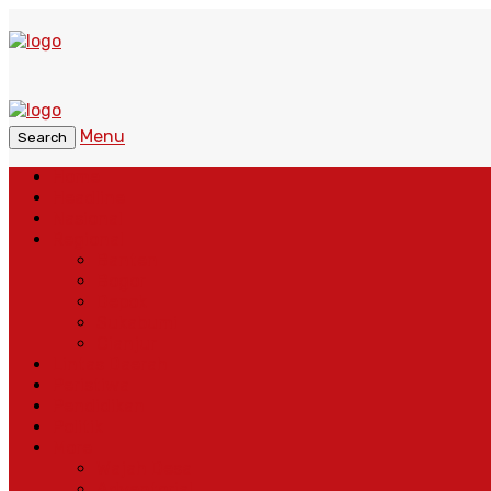
Menu
Search
Home
Headline
Nasional
Regional
Banten
Bogor
Depok
Sukabumi
Cianjur
Lintas Daerah
Peristiwa
Pendidikan
Politik
More
Wajah Desa
Adventorial