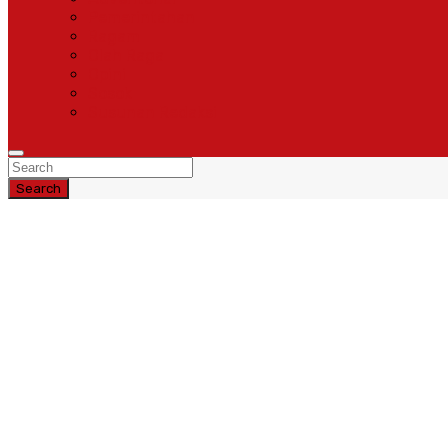
Pemerintahan
Ragam
Olah Raga
Opini
Sosok
Susunan Redaksi
Search