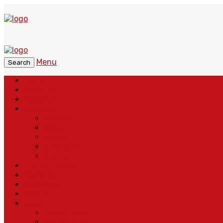
Menu
Search
Home
Headline
Nasional
Regional
Banten
Bogor
Depok
Sukabumi
Cianjur
Lintas Daerah
Peristiwa
Pendidikan
Politik
More
Wajah Desa
Adventorial