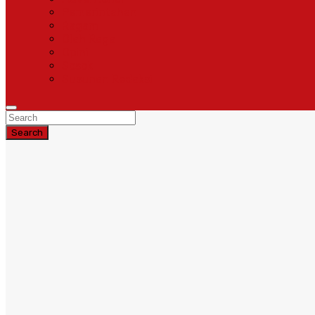
Pemerintahan
Ragam
Olah Raga
Opini
Sosok
Susunan Redaksi
Search