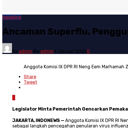
Headline
Ancaman Superflu, Penggu
By
admin
By
admin
6 Januari 2026
0
Anggota Komisi IX DPR RI Neng Eem Marhamah Z
Share
Tweet
0
Legislator Minta Pemerintah Gencarkan Pemakai
JAKARTA, INDONEWS —
Anggota Komisi IX DPR RI Ne
sebagai langkah pencegahan penularan virus influenz