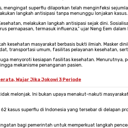
, mengingat superflu dilaporkan telah menginfeksi sejumlah
lakukan langkah antisipasi tanpa menunggu lonjakan kasus.
ehatan, melakukan langkah antisipasi sejak dini. Sosialis
irus pernapasan, termasuk influenza,” ujar Neng Eem dalam
 kesehatan masyarakat berbasis bukti ilmiah. Masker dini
dat, transportasi umum, fasilitas pelayanan kesehatan, sert
juga menyoroti kesiapan fasilitas kesehatan. Menurutnya,
i, hingga mekanisme penanganan pasien.
ata, Wajar Jika Jokowi 3 Periode
 tidak melonjak. Ini bukan upaya menakut-nakuti masyaraka
2 kasus superflu di Indonesia yang tersebar di delapan pr
ringatan bagi pemerintah untuk memperkuat langkah penc