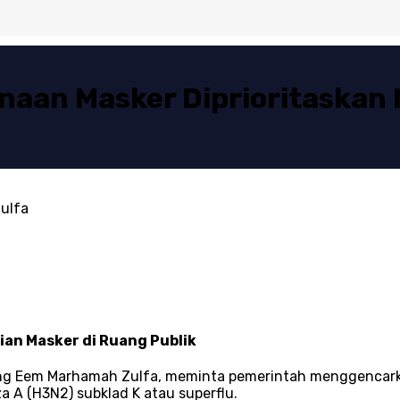
naan Masker Diprioritaskan
ulfa
an Masker di Ruang Publik
ng Eem Marhamah Zulfa, meminta pemerintah menggencarkan
a A (H3N2) subklad K atau superflu.