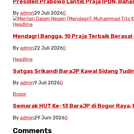
Presiden Prabowo Lantik Praja IPDN, Baha
By
admin
29 Juli 2026
0
Headline
Mendagri Bangga, 10 Praja Terbaik Berasal 
By
admin
22 Juli 2026
0
Headline
Satgas Srikandi BaraJP Kawal Sidang Tudin
By
admin
9 Juli 2026
0
Bogor
Semarak HUT Ke-13 BaraJP di Bogor Raya,
By
admin
29 Juni 2026
0
Comments