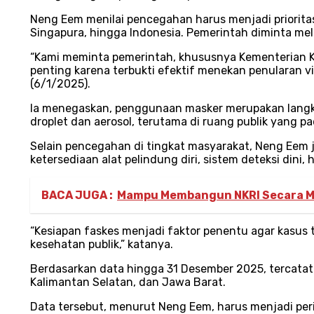
Neng Eem menilai pencegahan harus menjadi prioritas
Singapura, hingga Indonesia. Pemerintah diminta me
“Kami meminta pemerintah, khususnya Kementerian Kes
penting karena terbukti efektif menekan penularan v
(6/1/2025).
Ia menegaskan, penggunaan masker merupakan langkah
droplet dan aerosol, terutama di ruang publik yang pa
Selain pencegahan di tingkat masyarakat, Neng Eem 
ketersediaan alat pelindung diri, sistem deteksi din
BACA JUGA :
Mampu Membangun NKRI Secara Mer
“Kesiapan faskes menjadi faktor penentu agar kasus
kesehatan publik,” katanya.
Berdasarkan data hingga 31 Desember 2025, tercatat 6
Kalimantan Selatan, dan Jawa Barat.
Data tersebut, menurut Neng Eem, harus menjadi pe