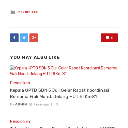
Posted
PENDIDIKAN
in
0
YOU MAY ALSO LIKE
Pendidikan
Kepala UPTD SDN 5 Juli Gelar Rapat Koordinasi
Bersama Wali Murid, Jelang HUT RI Ke-81
By
ADMIN
7 jam ago
0
Pendidikan