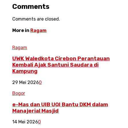
Comments
Comments are closed.
More in
Ragam
Ragam
UWK Waledkota Cirebon Perantauan
Kembali Ajak Santuni Saudara di
Kampung
29 Mei 2026
0
Bogor
e-Mas dan UIB UQI Bantu DKM dalam
Manajerial Masjid
14 Mei 2026
0