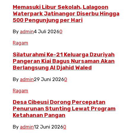
Memasuki Libur Sekolah, Lalagoon
Waterpark Jatinangor Diserbu Hingga
500 Pengunjung per Hari
By
admin
4 Juli 2026
0
Ragam
Silaturahmi Ke-21 Keluarga Dzuriyah
Pangeran Kiai Bagus Nursaman Akan
Berlangsung Al Djahid Waled
By
admin
29 Juni 2026
0
Ragam
Desa Cibeusi Dorong Percepatan
Penurunan Stunting Lewat Program
Ketahanan Pangan
By
admin
12 Juni 2026
0