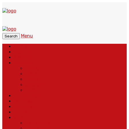
Menu
Search
Home
Headline
Nasional
Regional
Banten
Bogor
Depok
Sukabumi
Cianjur
Lintas Daerah
Peristiwa
Pendidikan
Politik
More
Wajah Desa
Adventorial