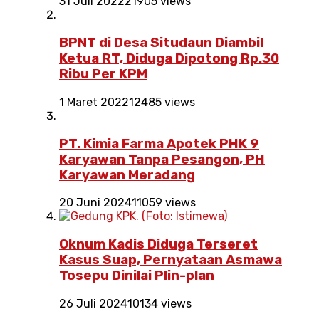
31 Juli 2022
21905 views
BPNT di Desa Situdaun Diambil
Ketua RT, Diduga Dipotong Rp.30
Ribu Per KPM
1 Maret 2022
12485 views
PT. Kimia Farma Apotek PHK 9
Karyawan Tanpa Pesangon, PH
Karyawan Meradang
20 Juni 2024
11059 views
Oknum Kadis Diduga Terseret
Kasus Suap, Pernyataan Asmawa
Tosepu Dinilai Plin-plan
26 Juli 2024
10134 views