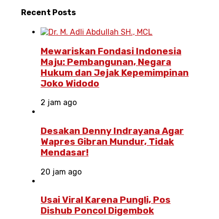
Recent
Posts
Mewariskan Fondasi Indonesia
Maju: Pembangunan, Negara
Hukum dan Jejak Kepemimpinan
Joko Widodo
2 jam ago
Desakan Denny Indrayana Agar
Wapres Gibran Mundur, Tidak
Mendasar!
20 jam ago
Usai Viral Karena Pungli, Pos
Dishub Poncol Digembok