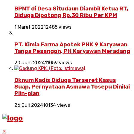
BPNT di Desa Situdaun Diambil Ketua RT,
Diduga Dipotong Rp.30 Ribu Per KPM
1 Maret 2022
12485 views
PT. Kimia Farma Apotek PHK 9 Karyawan
Tanpa Pesangon, PH Karyawan Meradang
20 Juni 2024
11059 views
Oknum Kadis Diduga Terseret Kasus
Suap, Pernyataan Asmawa Tosepu Dinilai
Plin-plan
26 Juli 2024
10134 views
✕