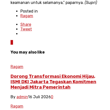
keamanan untuk selamanya,” paparnya.
(Supri)
Posted in
Ragam
Share
Tweet
0
You may also like
Ragam
Dorong Transformasi Ekonomi Hijau,
ISMI DKI Jakarta Tegaskan Komitmen
Menjadi Mitra Pemerintah
By
admin
16 Juli 2026
0
Ragam