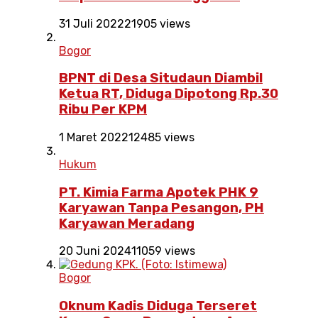
31 Juli 2022
21905 views
Bogor
BPNT di Desa Situdaun Diambil
Ketua RT, Diduga Dipotong Rp.30
Ribu Per KPM
1 Maret 2022
12485 views
Hukum
PT. Kimia Farma Apotek PHK 9
Karyawan Tanpa Pesangon, PH
Karyawan Meradang
20 Juni 2024
11059 views
Bogor
Oknum Kadis Diduga Terseret