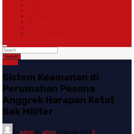
Pemerintahan
Ragam
Olah Raga
Opini
Sosok
Susunan Redaksi
Search
Ragam
Sistem Keamanan di
Perumahan Pesona
Anggrek Harapan Ketat
Bak Militer
By
admin
By
admin
2 Februari 2022
0