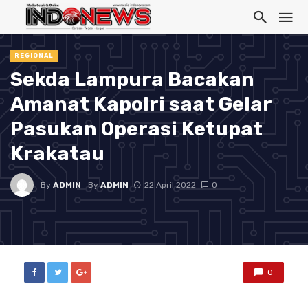
REGIONAL
Sekda Lampura Bacakan
Amanat Kapolri saat Gelar
Pasukan Operasi Ketupat
Krakatau
By
ADMIN
By
ADMIN
22 April 2022
0
0