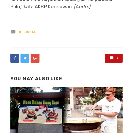
Polri,” kata AKBP Kurniawan.
(Andre)
Posted
REGIONAL
in
0
YOU MAY ALSO LIKE