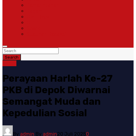
Pemerintahan
Ragam
Olah Raga
Opini
Sosok
Susunan Redaksi
Search
Depok
Perayaan Harlah Ke-27
PKB di Depok Diwarnai
Semangat Muda dan
Kepedulian Sosial
By
admin
By
admin
20 Juli 2025
0