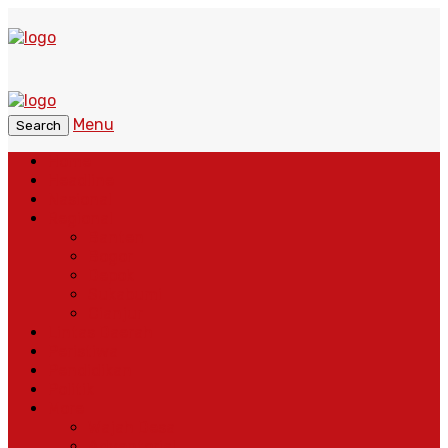
Menu
Search
Home
Headline
Nasional
Regional
Banten
Bogor
Depok
Sukabumi
Cianjur
Lintas Daerah
Peristiwa
Pendidikan
Politik
More
Wajah Desa
Adventorial