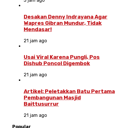
3 jam ago
Desakan Denny Indrayana Agar
Wapres Gibran Mundur, Tidak
Mendasar!
21 jam ago
Usai Viral Karena Pungli, Pos
Dishub Poncol Digembok
21 jam ago
Artikel: Peletakkan Batu Pertama
Pembangunan Masjid
Baittusurrur
21 jam ago
Popular