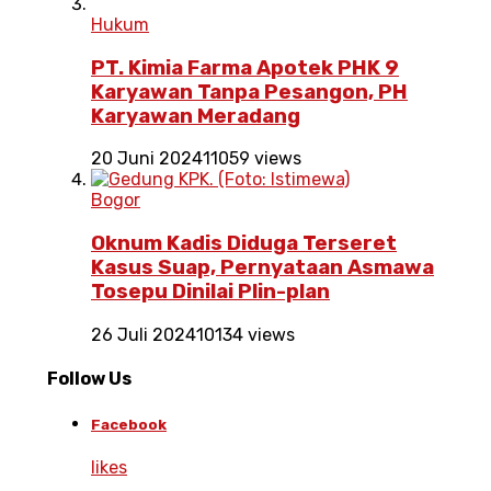
Hukum
PT. Kimia Farma Apotek PHK 9
Karyawan Tanpa Pesangon, PH
Karyawan Meradang
20 Juni 2024
11059 views
Bogor
Oknum Kadis Diduga Terseret
Kasus Suap, Pernyataan Asmawa
Tosepu Dinilai Plin-plan
26 Juli 2024
10134 views
Follow Us
Facebook
likes