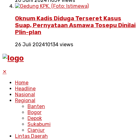
20 Juni 2024
11059 views
Oknum Kadis Diduga Terseret Kasus
Suap, Pernyataan Asmawa Tosepu Dinilai
Plin-plan
26 Juli 2024
10134 views
✕
Home
Headline
Nasional
Regional
Banten
Bogor
Depok
Sukabumi
Cianjur
Lintas Daerah