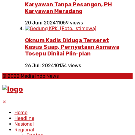
Karyawan Tanpa Pesangon, PH
Karyawan Meradang
20 Juni 2024
11059 views
Oknum Kadis Diduga Terseret
Kasus Suap, Pernyataan Asmawa
Tosepu Dinilai Plin-plan
26 Juli 2024
10134 views
© 2022 Media Indo News
✕
Home
Headline
Nasional
Regional