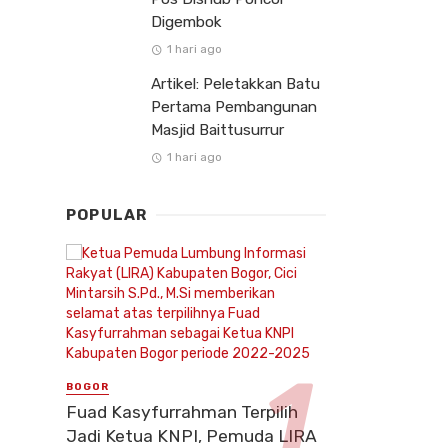
Digembok
1 hari ago
Artikel: Peletakkan Batu
Pertama Pembangunan
Masjid Baittusurrur
1 hari ago
POPULAR
BOGOR
Fuad Kasyfurrahman Terpilih
Jadi Ketua KNPI, Pemuda LIRA