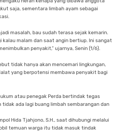
P mengaku heran kenapa yang dibawa anggota
kut saja, sementara limbah ayam sebagai
kasi.
jadi masalah, bau sudah terasa sejak kemarin.
 kalau malam dan saat angin bertiup. Ini sangat
nimbulkan penyakit,” ujarnya, Senin (1/6).
ebut tidak hanya akan mencemari lingkungan,
lalat yang berpotensi membawa penyakit bagi
hukum atau penegak Perda bertindak tegas
 tidak ada lagi buang limbah sembarangan dan
ol Hida Tjahjono, S.H., saat dihubungi melalui
il temuan warga itu tidak masuk tindak