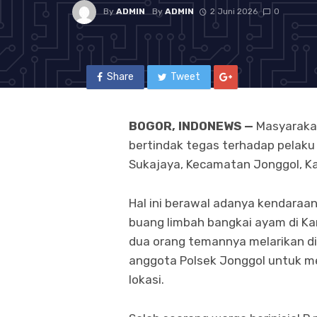
By
ADMIN
By
ADMIN
2 Juni 2026
0
Share
Tweet
BOGOR, INDONEWS —
Masyaraka
bertindak tegas terhadap pelak
Sukajaya, Kecamatan Jonggol, K
Hal ini berawal adanya kendaraa
buang limbah bangkai ayam di Ka
dua orang temannya melarikan dir
anggota Polsek Jonggol untuk m
lokasi.