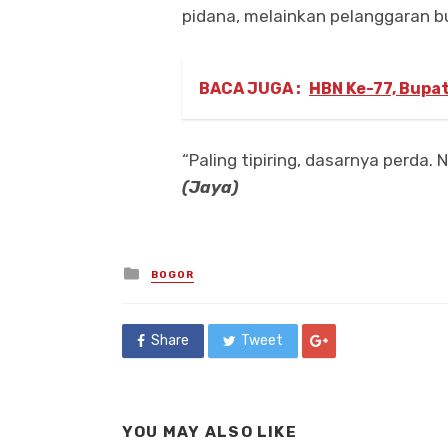
pidana, melainkan pelanggaran 
BACA JUGA :
HBN Ke-77, Bupa
“Paling tipiring, dasarnya perda.
(Jaya)
Posted
BOGOR
in
Share
Tweet
YOU MAY ALSO LIKE