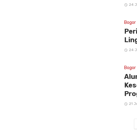
24 J
Bogor
Per
Lin
24 J
Bogor
Alu
Kes
Pro
21 J