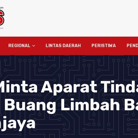
REGIONAL
LINTAS DAERAH
PERISTIWA
PEND
inta Aparat Tind
u Buang Limbah B
ajaya