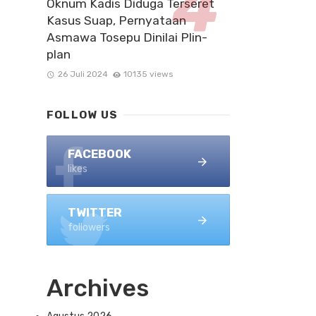
Oknum Kadis Diduga Terseret
Kasus Suap, Pernyataan
Asmawa Tosepu Dinilai Plin-
plan
26 Juli 2024
10135 views
FOLLOW US
FACEBOOK
likes
TWITTER
followers
Archives