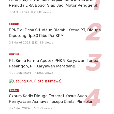
Pemuda LIRA Bogor Siap Jadi Motor Penggerak
31 Juli 2022
21912 views
BOGOR
BPNT di Desa Situdaun Diambil Ketua RT, Diduga
Dipotong Rp.30 Ribu Per KPM
1 Maret 2022
12489 views
HUKUM
PT. Kimia Farma Apotek PHK 9 Karyawan Tanpa
Pesangon, PH Karyawan Meradang
20 Juni 2024
11063 views
BOGOR
Oknum Kadis Diduga Terseret Kasus Suap,
Pernyataan Asmawa Tosepu Dinilai Plin-plan
26 Juli 2024
10138 views