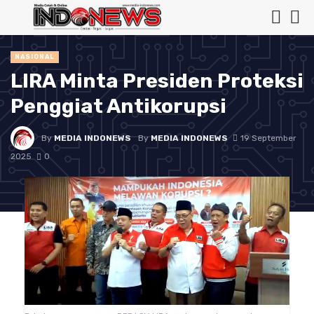
NASIONAL
LIRA Minta Presiden Proteksi
Penggiat Antikorupsi
By
MEDIA INDONEWS
By
MEDIA INDONEWS
19 September
2025
0