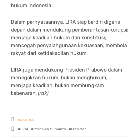
hukum Indonesia.
Dalam pernyataannya, LIRA siap berdiri digaris
depan dalam mendukung pemberantasan korupsi;
menjaga keadilan hukum dan konstitusi;
mencegah penyalahgunaan kekuasaan; membela
rakyat dari ketidakadilan hukum.
LIRA juga mendukung Presiden Prabowo dalam
menegakkan hukum, bukan menghukum,
menjaga keadilan, bukan membungkam
kebenaran.
(rdk)
Posted
NASIONAL
in
Tagged
LIRA
Prabowo Subianto
Presiden
with