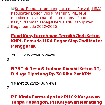
Fuad Kasyfurrahman Terpilih Jadi Ketua
KNPI, Pemuda LIRA Bogor Siap Jadi Motor
Penggerak
31 Juli 2022
21906 views
BPNT di Desa Situdaun Diambil Ketua RT,
Diduga Dipotong Rp.30 Ribu Per KPM
1 Maret 2022
12486 views
PT. Kimia Farma Apotek PHK 9 Karyawan
Tanpa Pesangon, PH Karyawan Meradang