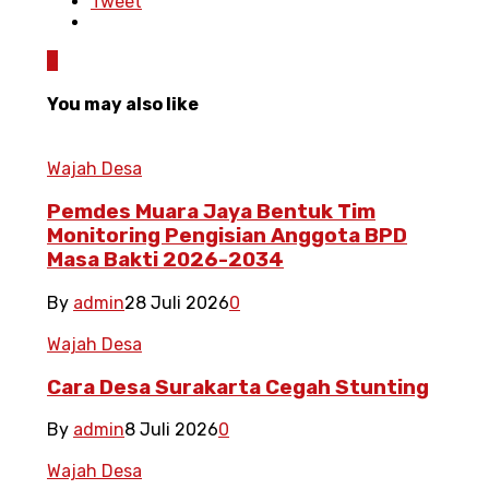
Tweet
0
You may also like
Wajah Desa
Pemdes Muara Jaya Bentuk Tim
Monitoring Pengisian Anggota BPD
Masa Bakti 2026-2034
By
admin
28 Juli 2026
0
Wajah Desa
Cara Desa Surakarta Cegah Stunting
By
admin
8 Juli 2026
0
Wajah Desa