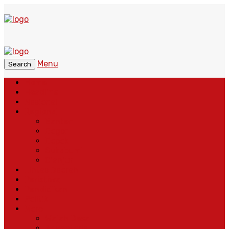
Menu
Search
Home
Headline
Nasional
Regional
Banten
Bogor
Depok
Sukabumi
Cianjur
Lintas Daerah
Peristiwa
Pendidikan
Politik
More
Wajah Desa
Adventorial