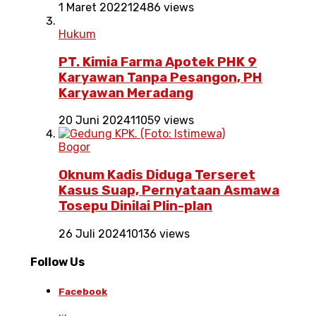
1 Maret 2022
12486 views
Hukum
PT. Kimia Farma Apotek PHK 9
Karyawan Tanpa Pesangon, PH
Karyawan Meradang
20 Juni 2024
11059 views
Bogor
Oknum Kadis Diduga Terseret
Kasus Suap, Pernyataan Asmawa
Tosepu Dinilai Plin-plan
26 Juli 2024
10136 views
Follow Us
Facebook