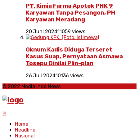
PT. Kimia Farma Apotek PHK 9
Karyawan Tanpa Pesangon, PH
Karyawan Meradang
20 Juni 2024
11059 views
Oknum Kadis Diduga Terseret
Kasus Suap, Pernyataan Asmawa
Tosepu Dinilai Plin-plan
26 Juli 2024
10136 views
© 2022 Media Indo News
✕
Home
Headline
Nasional