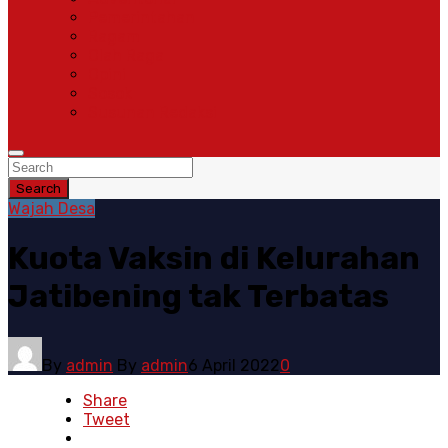
Pemerintahan
Ragam
Olah Raga
Opini
Sosok
Susunan Redaksi
Search
Wajah Desa
Kuota Vaksin di Kelurahan
Jatibening tak Terbatas
By
admin
By
admin
6 April 2022
0
Share
Tweet