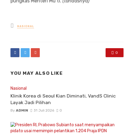
pungkas Menteri Mu’ti.
(
tandasnya)
Posted
NASIONAL
in
0
YOU MAY ALSO LIKE
Nasional
Klinik Korea di Seoul Kian Diminati, VandS Clinic
Layak Jadi Pilihan
By
ADMIN
31 Juli 2026
0