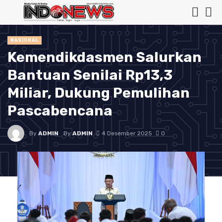
NASIONAL
Kemendikdasmen Salurkan
Bantuan Senilai Rp13,3
Miliar, Dukung Pemulihan
Pascabencana
By
ADMIN
By
ADMIN
4 Desember 2025
0