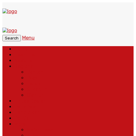
Menu
Search
Home
Headline
Nasional
Regional
Banten
Bogor
Depok
Sukabumi
Cianjur
Lintas Daerah
Peristiwa
Pendidikan
Politik
More
Wajah Desa
Adventorial