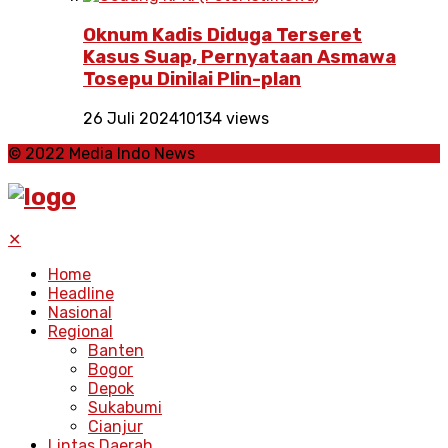
Oknum Kadis Diduga Terseret
Kasus Suap, Pernyataan Asmawa
Tosepu Dinilai Plin-plan
26 Juli 2024
10134 views
© 2022 Media Indo News
✕
Home
Headline
Nasional
Regional
Banten
Bogor
Depok
Sukabumi
Cianjur
Lintas Daerah