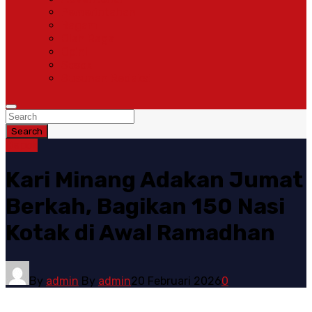
Pemerintahan
Ragam
Olah Raga
Opini
Sosok
Susunan Redaksi
Search
Depok
Kari Minang Adakan Jumat
Berkah, Bagikan 150 Nasi
Kotak di Awal Ramadhan
By
admin
By
admin
20 Februari 2026
0