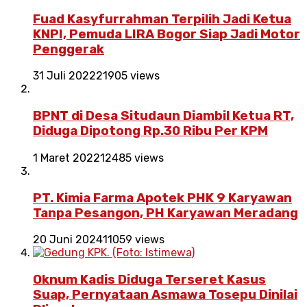
Fuad Kasyfurrahman Terpilih Jadi Ketua
KNPI, Pemuda LIRA Bogor Siap Jadi Motor
Penggerak
31 Juli 2022
21905 views
BPNT di Desa Situdaun Diambil Ketua RT,
Diduga Dipotong Rp.30 Ribu Per KPM
1 Maret 2022
12485 views
PT. Kimia Farma Apotek PHK 9 Karyawan
Tanpa Pesangon, PH Karyawan Meradang
20 Juni 2024
11059 views
Oknum Kadis Diduga Terseret Kasus
Suap, Pernyataan Asmawa Tosepu Dinilai