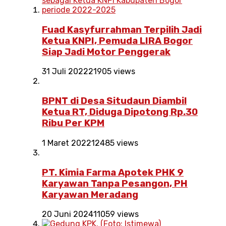
Fuad Kasyfurrahman Terpilih Jadi
Ketua KNPI, Pemuda LIRA Bogor
Siap Jadi Motor Penggerak
31 Juli 2022
21905 views
BPNT di Desa Situdaun Diambil
Ketua RT, Diduga Dipotong Rp.30
Ribu Per KPM
1 Maret 2022
12485 views
PT. Kimia Farma Apotek PHK 9
Karyawan Tanpa Pesangon, PH
Karyawan Meradang
20 Juni 2024
11059 views