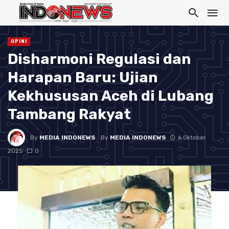
OPINI
Disharmoni Regulasi dan
Harapan Baru: Ujian
Kekhususan Aceh di Lubang
Tambang Rakyat
By
MEDIA INDONEWS
By
MEDIA INDONEWS
6 Oktober
2025
0