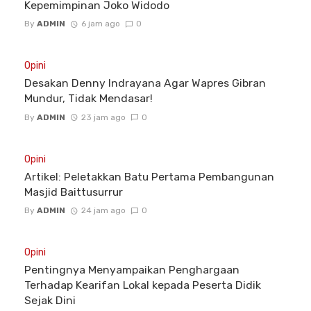
Kepemimpinan Joko Widodo
By
ADMIN
6 jam ago
0
Opini
Desakan Denny Indrayana Agar Wapres Gibran
Mundur, Tidak Mendasar!
By
ADMIN
23 jam ago
0
Opini
Artikel: Peletakkan Batu Pertama Pembangunan
Masjid Baittusurrur
By
ADMIN
24 jam ago
0
Opini
Pentingnya Menyampaikan Penghargaan
Terhadap Kearifan Lokal kepada Peserta Didik
Sejak Dini