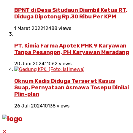
BPNT di Desa Situdaun Diambil Ketua RT,
Diduga Dipotong Rp.30 Ribu Per KPM
1 Maret 2022
12488 views
PT. Kimia Farma Apotek PHK 9 Karyawan
Tanpa Pesangon, PH Karyawan Meradang
20 Juni 2024
11062 views
Oknum Kadis Diduga Terseret Kasus
Suap, Pernyataan Asmawa Tosepu Dinilai
Plin-plan
26 Juli 2024
10138 views
✕