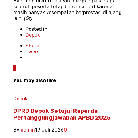
Bahrudin menutup acara dengan pesan agar
seluruh peserta tetap bersemangat karena
masih banyak kesempatan berprestasi di ajang
lain.
(Gt)
Posted in
Depok
Share
Tweet
0
You may also like
Depok
DPRD Depok Setujui Raperda
Pertanggungjawaban APBD 2025
By
admin
19 Juli 2026
0