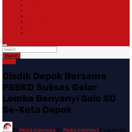
Pemerintahan
Ragam
Olah Raga
Opini
Sosok
Susunan Redaksi
Search
Depok
Disdik Depok Bersama
PSBKD Sukses Gelar
Lomba Benyanyi Solo SD
Se-Kota Depok
By
Media Indonews
By
Media Indonews
8 September