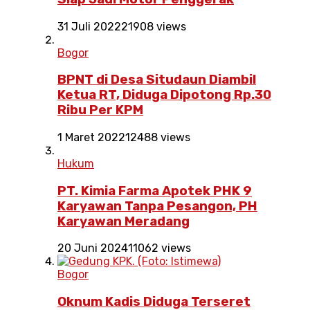
31 Juli 2022
21908 views
Bogor
BPNT di Desa Situdaun Diambil
Ketua RT, Diduga Dipotong Rp.30
Ribu Per KPM
1 Maret 2022
12488 views
Hukum
PT. Kimia Farma Apotek PHK 9
Karyawan Tanpa Pesangon, PH
Karyawan Meradang
20 Juni 2024
11062 views
Bogor
Oknum Kadis Diduga Terseret