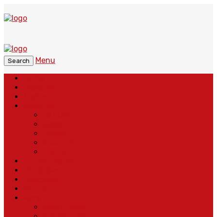
Menu
Search
Home
Headline
Nasional
Regional
Banten
Bogor
Depok
Sukabumi
Cianjur
Lintas Daerah
Peristiwa
Pendidikan
Politik
More
Wajah Desa
Adventorial