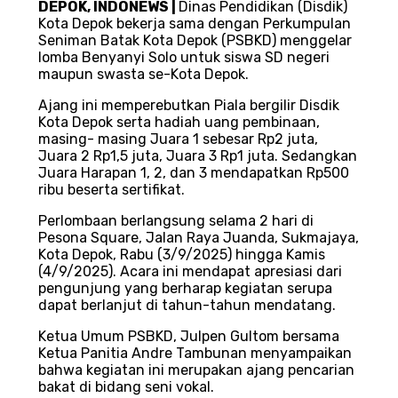
DEPOK
,
INDONEWS
|
Dinas Pendidikan (Disdik)
Kota Depok bekerja sama dengan Perkumpulan
Seniman Batak Kota Depok (PSBKD) menggelar
lomba Benyanyi Solo untuk siswa SD negeri
maupun swasta se-Kota Depok.
Ajang ini memperebutkan Piala bergilir Disdik
Kota Depok serta hadiah uang pembinaan,
masing- masing Juara 1 sebesar Rp2 juta,
Juara 2 Rp1,5 juta, Juara 3 Rp1 juta. Sedangkan
Juara Harapan 1, 2, dan 3 mendapatkan Rp500
ribu beserta sertifikat.
Perlombaan berlangsung selama 2 hari di
Pesona Square, Jalan Raya Juanda, Sukmajaya,
Kota Depok, Rabu (3/9/2025) hingga Kamis
(4/9/2025). Acara ini mendapat apresiasi dari
pengunjung yang berharap kegiatan serupa
dapat berlanjut di tahun-tahun mendatang.
Ketua Umum PSBKD, Julpen Gultom bersama
Ketua Panitia Andre Tambunan menyampaikan
bahwa kegiatan ini merupakan ajang pencarian
bakat di bidang seni vokal.