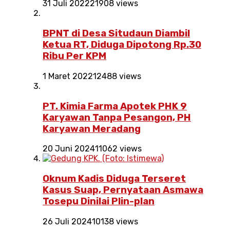
31 Juli 2022
21908 views
BPNT di Desa Situdaun Diambil
Ketua RT, Diduga Dipotong Rp.30
Ribu Per KPM
1 Maret 2022
12488 views
PT. Kimia Farma Apotek PHK 9
Karyawan Tanpa Pesangon, PH
Karyawan Meradang
20 Juni 2024
11062 views
Oknum Kadis Diduga Terseret
Kasus Suap, Pernyataan Asmawa
Tosepu Dinilai Plin-plan
26 Juli 2024
10138 views