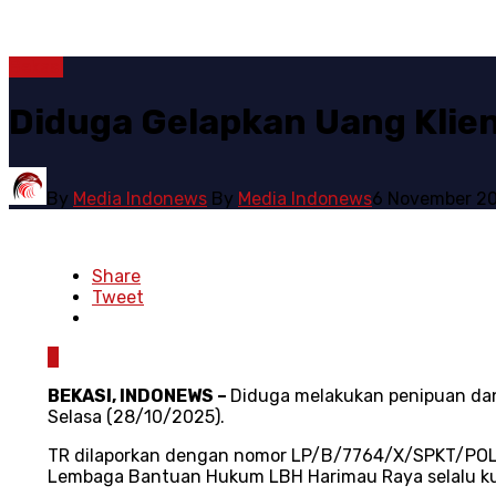
Bekasi
Diduga Gelapkan Uang Klie
By
Media Indonews
By
Media Indonews
6 November 2
Share
Tweet
0
BEKASI, INDONEWS –
Diduga melakukan penipuan dan 
Selasa (28/10/2025).
TR dilaporkan dengan nomor LP/B/7764/X/SPKT/POLDA
Lembaga Bantuan Hukum LBH Harimau Raya selalu k