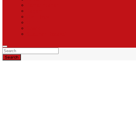
Pemerintahan
Ragam
Olah Raga
Opini
Sosok
Susunan Redaksi
Search