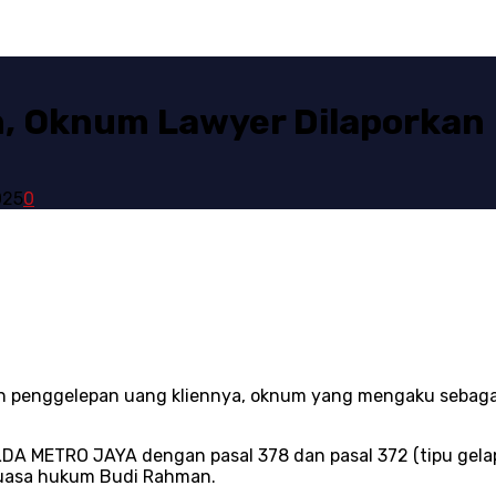
n, Oknum Lawyer Dilaporkan
025
0
penggelepan uang kliennya, oknum yang mengaku sebagai la
 METRO JAYA dengan pasal 378 dan pasal 372 (tipu gelap)
uasa hukum Budi Rahman.