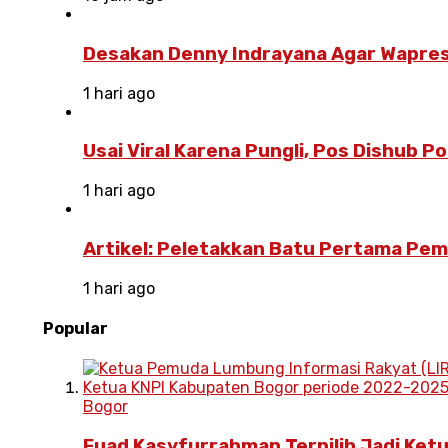
Desakan Denny Indrayana Agar Wapres
1 hari ago
Usai Viral Karena Pungli, Pos Dishub 
1 hari ago
Artikel: Peletakkan Batu Pertama Pe
1 hari ago
Popular
Bogor
Fuad Kasyfurrahman Terpilih Jadi Ket