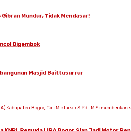
 Gibran Mundur, Tidak Mendasar!
Poncol Digembok
mbangunan Masjid Baittusurrur
ua KNPI, Pemuda LIRA Bogor Siap Jadi Motor Pe