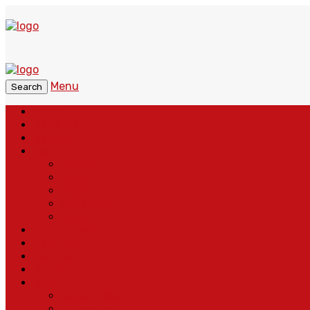
Menu
Search
Home
Headline
Nasional
Regional
Banten
Bogor
Depok
Sukabumi
Cianjur
Lintas Daerah
Peristiwa
Pendidikan
Politik
More
Wajah Desa
Adventorial