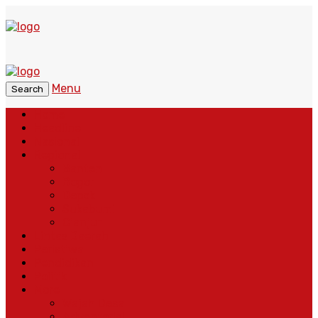
Menu
Search
Home
Headline
Nasional
Regional
Banten
Bogor
Depok
Sukabumi
Cianjur
Lintas Daerah
Peristiwa
Pendidikan
Politik
More
Wajah Desa
Adventorial