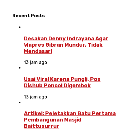
Recent
Posts
Desakan Denny Indrayana Agar
Wapres Gibran Mundur, Tidak
Mendasar!
13 jam ago
Usai Viral Karena Pungli, Pos
Dishub Poncol Digembok
13 jam ago
Artikel: Peletakkan Batu Pertama
Pembangunan Masjid
Baittusurrur