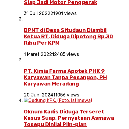
Siap Jadi Motor Penggerak
31 Juli 2022
21901 views
BPNT di Desa Situdaun Diambil
Ketua RT, Diduga Dipotong Rp.30
Ribu Per KPM
1 Maret 2022
12485 views
PT. Kimia Farma Apotek PHK 9
Karyawan Tanpa Pesangon, PH
Karyawan Meradang
20 Juni 2024
11056 views
Oknum Kadis Diduga Terseret
Kasus Suap, Pernyataan Asmawa
Tosepu Dinilai Plin-plan