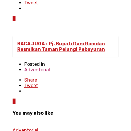
Tweet
0
BACA JUGA :
Pj. Bupati Dani Ramdan
Resmikan Taman Pelangi Pebayuran
Posted in
Adventorial
Share
Tweet
0
You may also like
Adventorial