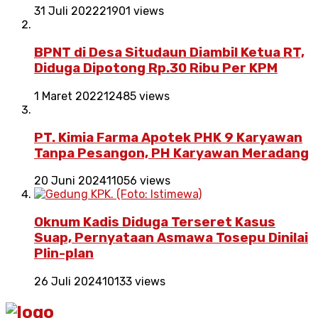
31 Juli 2022
21901 views
BPNT di Desa Situdaun Diambil Ketua RT,
Diduga Dipotong Rp.30 Ribu Per KPM
1 Maret 2022
12485 views
PT. Kimia Farma Apotek PHK 9 Karyawan
Tanpa Pesangon, PH Karyawan Meradang
20 Juni 2024
11056 views
Oknum Kadis Diduga Terseret Kasus
Suap, Pernyataan Asmawa Tosepu Dinilai
Plin-plan
26 Juli 2024
10133 views