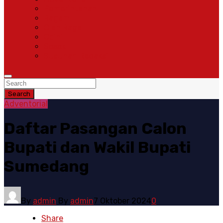
Pemerintahan
Ragam
Olah Raga
Opini
Sosok
Susunan Redaksi
Search
Adventorial
Daftar Pasangan Calon
Bupati dan Wakil Bupati
Sumedang
By
admin
By
admin
7 Oktober 2024
0
Share