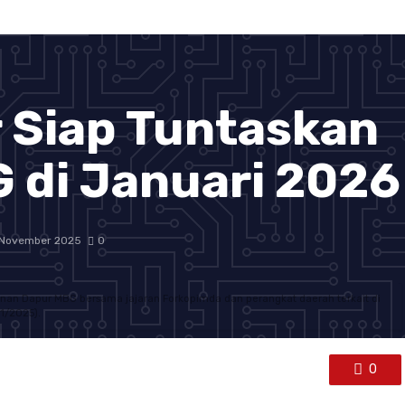
 Siap Tuntaskan
 di Januari 2026
 November 2025
0
n Dapur MBG bersama jajaran Forkopimda dan perangkat daerah terkait di
1/2025).
0