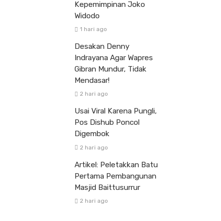
Kepemimpinan Joko
Widodo
1 hari ago
Desakan Denny
Indrayana Agar Wapres
Gibran Mundur, Tidak
Mendasar!
2 hari ago
Usai Viral Karena Pungli,
Pos Dishub Poncol
Digembok
2 hari ago
Artikel: Peletakkan Batu
Pertama Pembangunan
Masjid Baittusurrur
2 hari ago