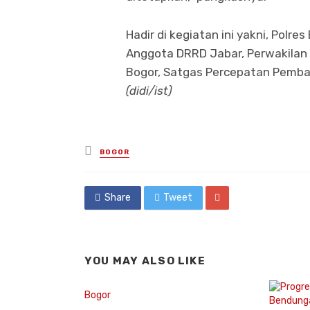
Hadir di kegiatan ini yakni, Polr
Anggota DRRD Jabar, Perwakilan
Bogor, Satgas Percepatan Pemba
(didi/ist)
Posted
BOGOR
in
Share
Tweet
YOU MAY ALSO LIKE
Bogor