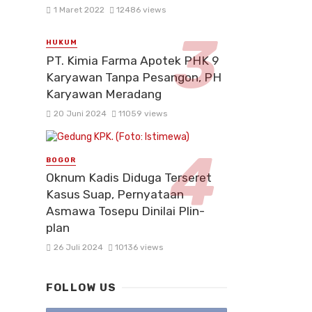
1 Maret 2022
12486 views
HUKUM
PT. Kimia Farma Apotek PHK 9
Karyawan Tanpa Pesangon, PH
Karyawan Meradang
20 Juni 2024
11059 views
BOGOR
Oknum Kadis Diduga Terseret
Kasus Suap, Pernyataan
Asmawa Tosepu Dinilai Plin-
plan
26 Juli 2024
10136 views
FOLLOW US