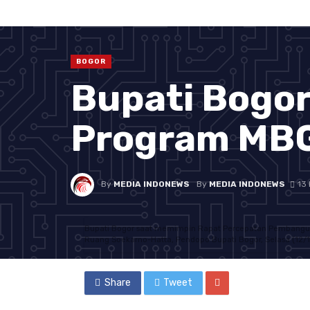
BOGOR
Bupati Bogor
Program MBG
By
MEDIA INDONEWS
By
MEDIA INDONEWS
13
Bupati Bogor saat memimpin Rapat Percepatan Pembanguna
Ruang Soekarno-Hatta, Pendopo Bupati Bogor, Selasa (12/1
Share
Tweet