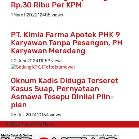
Rp.30 Ribu Per KPM
1 Maret 2022
12485 views
PT. Kimia Farma Apotek PHK 9
Karyawan Tanpa Pesangon, PH
Karyawan Meradang
20 Juni 2024
11059 views
Oknum Kadis Diduga Terseret
Kasus Suap, Pernyataan
Asmawa Tosepu Dinilai Plin-
plan
26 Juli 2024
10134 views
© 2022 Media Indo News