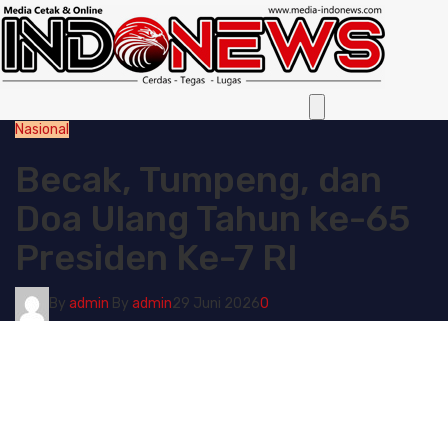
Nasional
Becak, Tumpeng, dan
Doa Ulang Tahun ke-65
Presiden Ke-7 RI
By
admin
By
admin
29 Juni 2026
0