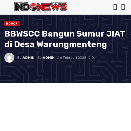
BOGOR
BBWSCC Bangun Sumur JIAT
di Desa Warungmenteng
By
ADMIN
By
ADMIN
6 Februari 2026
0