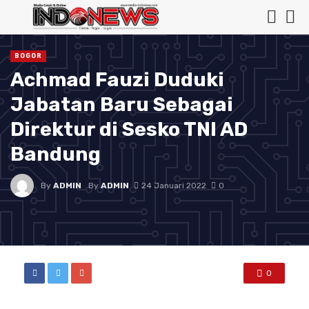
BOGOR
Achmad Fauzi Duduki
Jabatan Baru Sebagai
Direktur di Sesko TNI AD
Bandung
By
ADMIN
By
ADMIN
24 Januari 2022
0
0