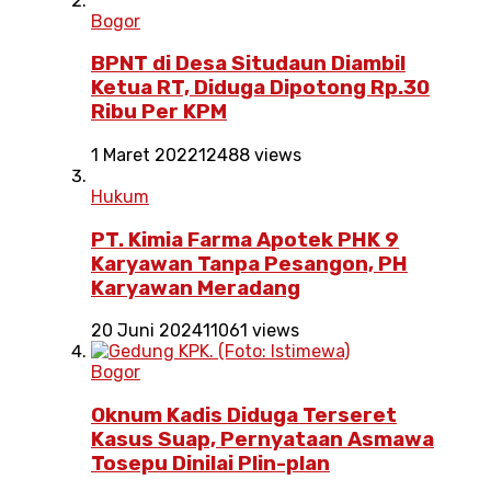
Bogor
BPNT di Desa Situdaun Diambil
Ketua RT, Diduga Dipotong Rp.30
Ribu Per KPM
1 Maret 2022
12488 views
Hukum
PT. Kimia Farma Apotek PHK 9
Karyawan Tanpa Pesangon, PH
Karyawan Meradang
20 Juni 2024
11061 views
Bogor
Oknum Kadis Diduga Terseret
Kasus Suap, Pernyataan Asmawa
Tosepu Dinilai Plin-plan