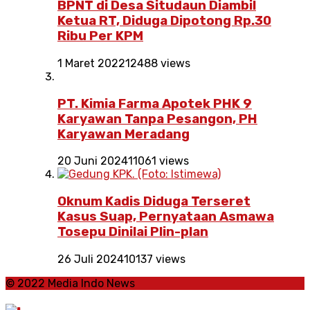
BPNT di Desa Situdaun Diambil
Ketua RT, Diduga Dipotong Rp.30
Ribu Per KPM
1 Maret 2022
12488 views
PT. Kimia Farma Apotek PHK 9
Karyawan Tanpa Pesangon, PH
Karyawan Meradang
20 Juni 2024
11061 views
Oknum Kadis Diduga Terseret
Kasus Suap, Pernyataan Asmawa
Tosepu Dinilai Plin-plan
26 Juli 2024
10137 views
© 2022 Media Indo News