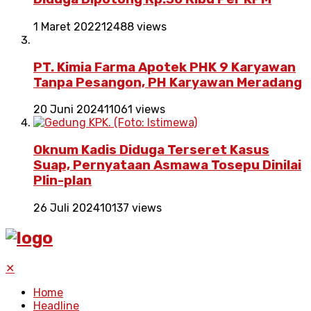
1 Maret 2022
12488 views
PT. Kimia Farma Apotek PHK 9 Karyawan
Tanpa Pesangon, PH Karyawan Meradang
20 Juni 2024
11061 views
Oknum Kadis Diduga Terseret Kasus
Suap, Pernyataan Asmawa Tosepu Dinilai
Plin-plan
26 Juli 2024
10137 views
✕
Home
Headline