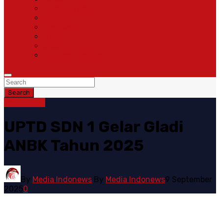
Pemerintahan
Ragam
Olah Raga
Opini
Sosok
Susunan Redaksi
Search
Pendidikan
UPTD SDN 1 Gelar Gladi
ANBK Tahun 2025
By
Media Indonews
By
Media Indonews
9 September
2025
0