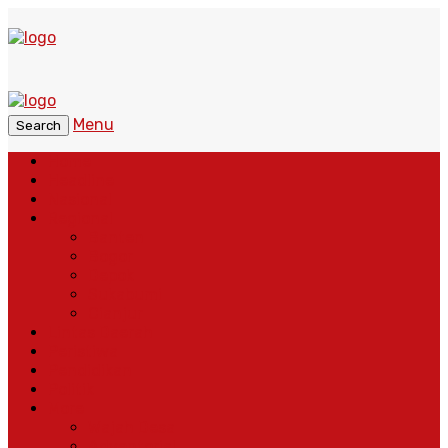
Menu
Search
Home
Headline
Nasional
Regional
Banten
Bogor
Depok
Sukabumi
Cianjur
Lintas Daerah
Peristiwa
Pendidikan
Politik
More
Wajah Desa
Adventorial