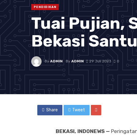
PENDIDIKAN
Tuai Pujian,
Bekasi Santu
By
ADMIN
By
ADMIN
29 Juli 2023
0
Share
Tweet
BEKASI, INDONEWS —
Peringatan