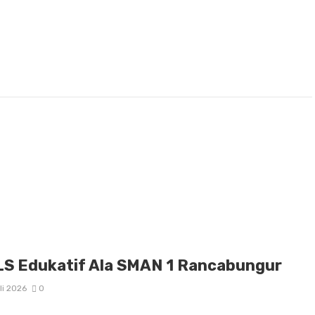
S Edukatif Ala SMAN 1 Rancabungur
li 2026
0