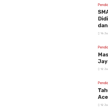
Pendi
SMA
Did
dan
16 Ju
Pendi
Mas
Jay
12 Ju
Pendi
Tah
Ace
12 Ju