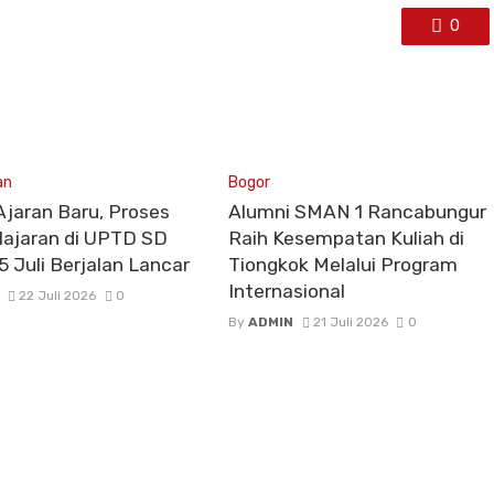
0
an
Bogor
Ajaran Baru, Proses
Alumni SMAN 1 Rancabungur
ajaran di UPTD SD
Raih Kesempatan Kuliah di
5 Juli Berjalan Lancar
Tiongkok Melalui Program
Internasional
22 Juli 2026
0
By
ADMIN
21 Juli 2026
0