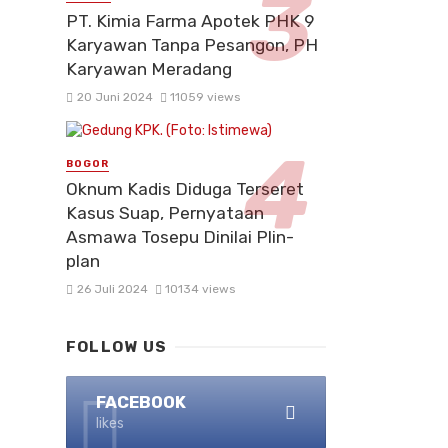
PT. Kimia Farma Apotek PHK 9
Karyawan Tanpa Pesangon, PH
Karyawan Meradang
20 Juni 2024
11059 views
BOGOR
Oknum Kadis Diduga Terseret
Kasus Suap, Pernyataan
Asmawa Tosepu Dinilai Plin-
plan
26 Juli 2024
10134 views
FOLLOW US
FACEBOOK
likes