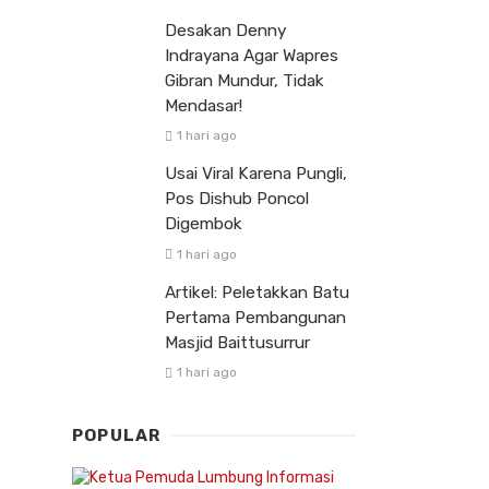
Desakan Denny
Indrayana Agar Wapres
Gibran Mundur, Tidak
Mendasar!
1 hari ago
Usai Viral Karena Pungli,
Pos Dishub Poncol
Digembok
1 hari ago
Artikel: Peletakkan Batu
Pertama Pembangunan
Masjid Baittusurrur
1 hari ago
POPULAR