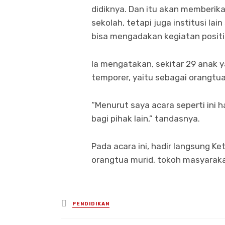
didiknya. Dan itu akan memberika
sekolah, tetapi juga institusi la
bisa mengadakan kegiatan positif 
Ia mengatakan, sekitar 29 anak
temporer, yaitu sebagai orangtua
“Menurut saya acara seperti ini h
bagi pihak lain,” tandasnya.
Pada acara ini, hadir langsung Ke
orangtua murid, tokoh masyaraka
Posted
PENDIDIKAN
in