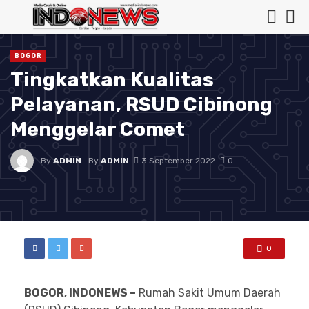
BOGOR
Tingkatkan Kualitas
Pelayanan, RSUD Cibinong
Menggelar Comet
By
ADMIN
By
ADMIN
3 September 2022
0
0
BOGOR, INDONEWS –
Rumah Sakit Umum Daerah