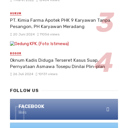
1 Maret 2022
12484 views
HUKUM
PT. Kimia Farma Apotek PHK 9 Karyawan Tanpa
Pesangon, PH Karyawan Meradang
20 Juni 2024
11056 views
BOGOR
Oknum Kadis Diduga Terseret Kasus Suap,
Pernyataan Asmawa Tosepu Dinilai Plin-plan
26 Juli 2024
10131 views
FOLLOW US
FACEBOOK
likes