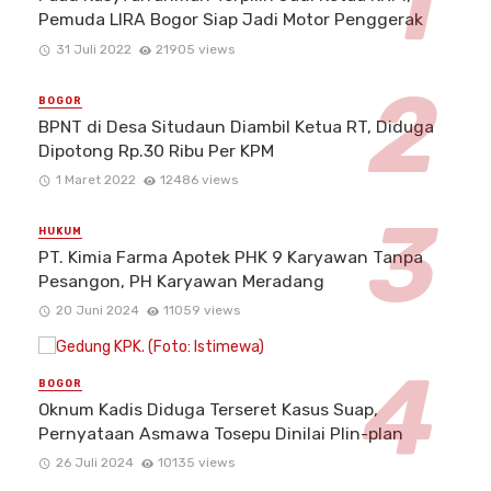
Pemuda LIRA Bogor Siap Jadi Motor Penggerak
31 Juli 2022
21905 views
BOGOR
BPNT di Desa Situdaun Diambil Ketua RT, Diduga
Dipotong Rp.30 Ribu Per KPM
1 Maret 2022
12486 views
HUKUM
PT. Kimia Farma Apotek PHK 9 Karyawan Tanpa
Pesangon, PH Karyawan Meradang
20 Juni 2024
11059 views
BOGOR
Oknum Kadis Diduga Terseret Kasus Suap,
Pernyataan Asmawa Tosepu Dinilai Plin-plan
26 Juli 2024
10135 views