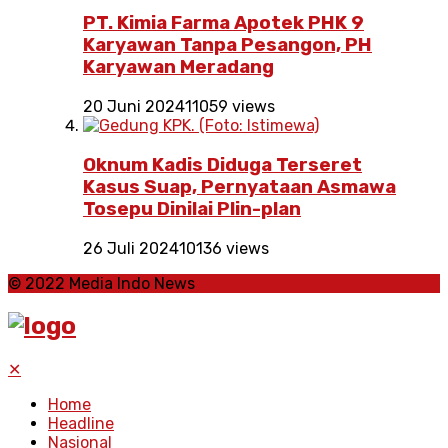
PT. Kimia Farma Apotek PHK 9
Karyawan Tanpa Pesangon, PH
Karyawan Meradang
20 Juni 2024
11059 views
Oknum Kadis Diduga Terseret
Kasus Suap, Pernyataan Asmawa
Tosepu Dinilai Plin-plan
26 Juli 2024
10136 views
© 2022 Media Indo News
✕
Home
Headline
Nasional