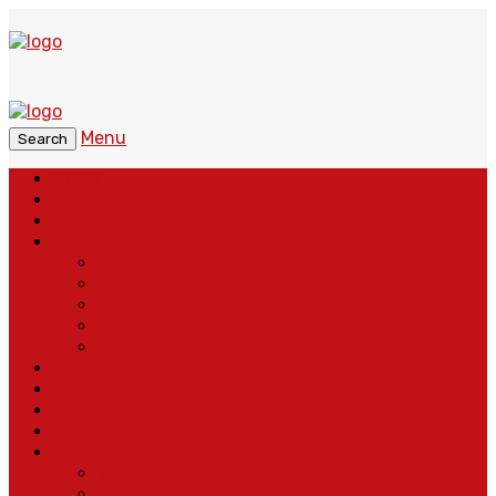
Menu
Search
Home
Headline
Nasional
Regional
Banten
Bogor
Depok
Sukabumi
Cianjur
Lintas Daerah
Peristiwa
Pendidikan
Politik
More
Wajah Desa
Adventorial