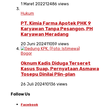
1 Maret 2022
12486 views
Hukum
PT. Kimia Farma Apotek PHK 9
Karyawan Tanpa Pesangon, PH
Karyawan Meradang
20 Juni 2024
11059 views
Bogor
Oknum Kadis Diduga Terseret
Kasus Suap, Pernyataan Asmawa
Tosepu Dinilai Plin-plan
26 Juli 2024
10136 views
Follow Us
Facebook