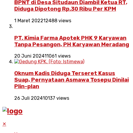
BPNT di Desa Situdaun Diambil Ketua RT,
Diduga Dipotong Rp.30 Ribu Per KPM
1 Maret 2022
12488 views
PT. Kimia Farma Apotek PHK 9 Karyawan
Tanpa Pesangon, PH Karyawan Meradang
20 Juni 2024
11061 views
Oknum Kadis Diduga Terseret Kasus
Suap, Pernyataan Asmawa Tosepu Dinilai
Plin-plan
26 Juli 2024
10137 views
✕