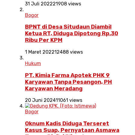
31 Juli 2022
21908 views
Bogor
BPNT di Desa Situdaun Diambil
Ketua RT, Diduga Dipotong Rp.30
Ribu Per KPM
1 Maret 2022
12488 views
Hukum
PT. Kimia Farma Apotek PHK 9
Karyawan Tanpa Pesangon, PH
Karyawan Meradang
20 Juni 2024
11061 views
Bogor
Oknum Kadis Diduga Terseret
Kasus Suap, Pernyataan Asmawa