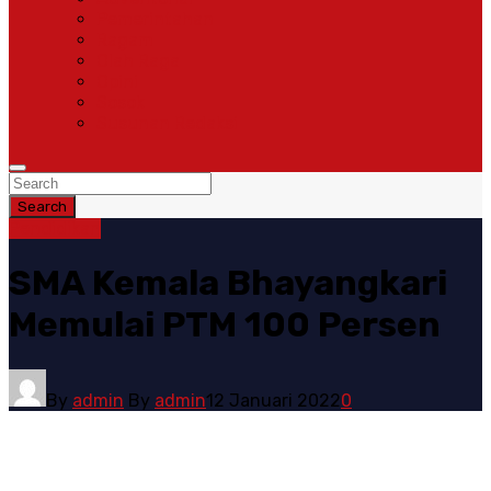
Pemerintahan
Ragam
Olah Raga
Opini
Sosok
Susunan Redaksi
Search
Pendidikan
SMA Kemala Bhayangkari
Memulai PTM 100 Persen
By
admin
By
admin
12 Januari 2022
0