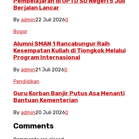
Pembelajaran di UPTD SD Negeri 5 Juli
Berjalan Lancar
By
admin
22 Juli 2026
0
Bogor
Alumni SMAN 1 Rancabungur Raih
Kesempatan Kuliah di Tiongkok Melalui
Program Internasional
By
admin
21 Juli 2026
0
Pendidikan
Guru Korban Banjir Putus Asa Menanti
Bantuan Kementerian
By
admin
20 Juli 2026
0
Comments