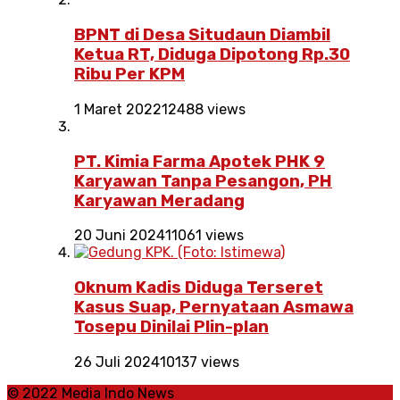
BPNT di Desa Situdaun Diambil
Ketua RT, Diduga Dipotong Rp.30
Ribu Per KPM
1 Maret 2022
12488 views
PT. Kimia Farma Apotek PHK 9
Karyawan Tanpa Pesangon, PH
Karyawan Meradang
20 Juni 2024
11061 views
Oknum Kadis Diduga Terseret
Kasus Suap, Pernyataan Asmawa
Tosepu Dinilai Plin-plan
26 Juli 2024
10137 views
© 2022 Media Indo News