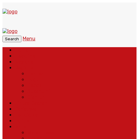
Menu
Search
Home
Headline
Nasional
Regional
Banten
Bogor
Depok
Sukabumi
Cianjur
Lintas Daerah
Peristiwa
Pendidikan
Politik
More
Wajah Desa
Adventorial