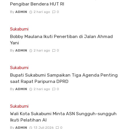
Pengibar Bendera HUT RI
By
ADMIN
2 hari ago
0
Sukabumi
Bobby Maulana Ikuti Penertiban di Jalan Ahmad
Yani
By
ADMIN
2 hari ago
0
Sukabumi
Bupati Sukabumi Sampaikan Tiga Agenda Penting
saat Rapat Paripurna DPRD
By
ADMIN
2 hari ago
0
Sukabumi
Wali Kota Sukabumi Minta ASN Sungguh-sungguh
Ikuti Pelatihan AI
By
ADMIN
13 Juli 2026
0