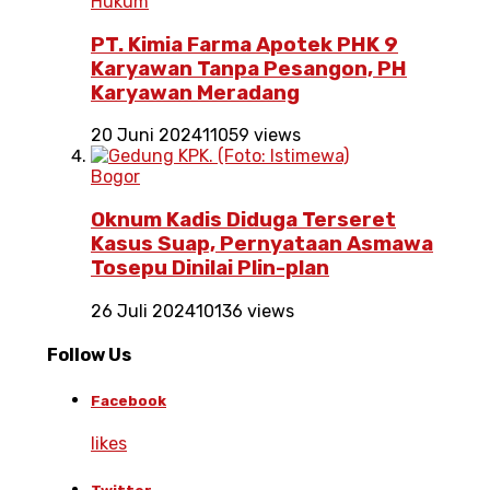
Hukum
PT. Kimia Farma Apotek PHK 9
Karyawan Tanpa Pesangon, PH
Karyawan Meradang
20 Juni 2024
11059 views
Bogor
Oknum Kadis Diduga Terseret
Kasus Suap, Pernyataan Asmawa
Tosepu Dinilai Plin-plan
26 Juli 2024
10136 views
Follow Us
Facebook
likes