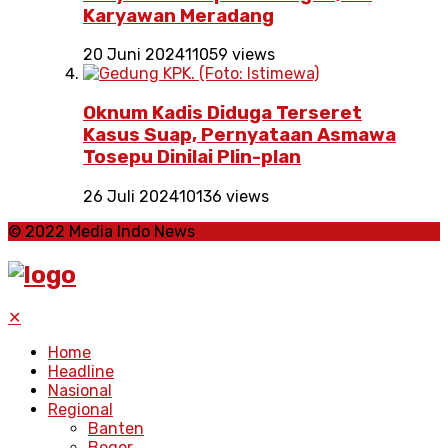
Karyawan Meradang
20 Juni 2024
11059 views
Oknum Kadis Diduga Terseret
Kasus Suap, Pernyataan Asmawa
Tosepu Dinilai Plin-plan
26 Juli 2024
10136 views
© 2022 Media Indo News
✕
Home
Headline
Nasional
Regional
Banten
Bogor