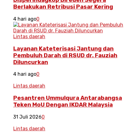
Disperindagkop Bireuen Segera
Berlakukan Retribusi Pasar Kering
4 hari ago
0
Lintas daerah
Layanan Kateterisasi Jantung dan
Pembuluh Darah di RSUD dr. Fauziah
Diluncurkan
4 hari ago
0
Lintas daerah
Pesantren Ummulqura Antarabangsa
Teken MoU Dengan IKDAR Malaysia
31 Juli 2026
0
Lintas daerah