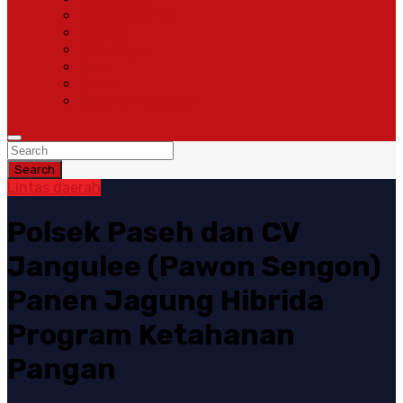
Pemerintahan
Ragam
Olah Raga
Opini
Sosok
Susunan Redaksi
Search
Lintas daerah
Polsek Paseh dan CV
Jangulee (Pawon Sengon)
Panen Jagung Hibrida
Program Ketahanan
Pangan