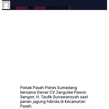
By
admin
By
admin
29 Mei 2026
0
Polsek Paseh Polres Sumedang
bersama Owner CV Jangulee Pawon
Sengon, H. Taufik Gunawansyah saat
panen jagung hibrida di Kecamatan
Paseh.