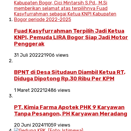
Fuad Kasyfurrahman Terpilih Jadi Ketua
KNPI, Pemuda LIRA Bogor Siap Jadi Motor
Penggerak
31 Juli 2022
21906 views
BPNT di Desa Situdaun Diambil Ketua RT,
Diduga Dipotong Rp.30 Ribu Per KPM
1 Maret 2022
12486 views
PT. Kimia Farma Apotek PHK 9 Karyawan
Tanpa Pesangon, PH Karyawan Meradang
20 Juni 2024
11059 views