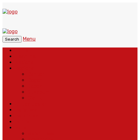
Menu
Search
Home
Headline
Nasional
Regional
Banten
Bogor
Depok
Sukabumi
Cianjur
Lintas Daerah
Peristiwa
Pendidikan
Politik
More
Wajah Desa
Adventorial