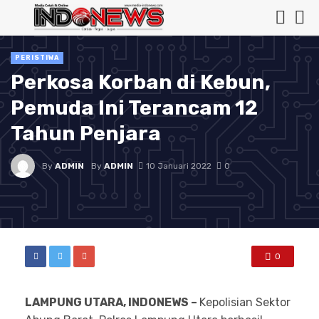
PERISTIWA
Perkosa Korban di Kebun,
Pemuda Ini Terancam 12
Tahun Penjara
By
ADMIN
By
ADMIN
10 Januari 2022
0
0
LAMPUNG UTARA, INDONEWS –
Kepolisian Sektor