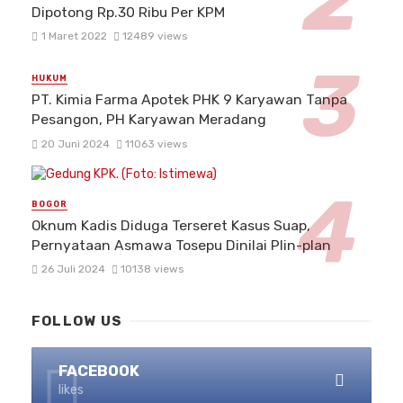
Dipotong Rp.30 Ribu Per KPM
1 Maret 2022
12489 views
HUKUM
PT. Kimia Farma Apotek PHK 9 Karyawan Tanpa
Pesangon, PH Karyawan Meradang
20 Juni 2024
11063 views
BOGOR
Oknum Kadis Diduga Terseret Kasus Suap,
Pernyataan Asmawa Tosepu Dinilai Plin-plan
26 Juli 2024
10138 views
FOLLOW US
FACEBOOK
likes