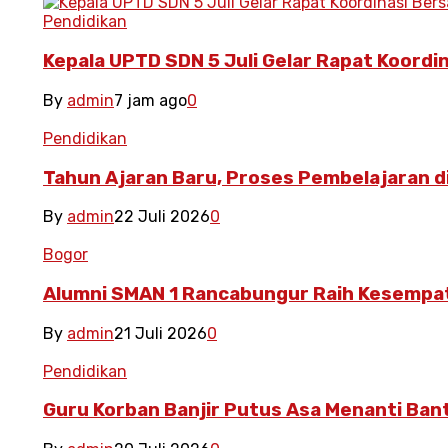
Pendidikan
Kepala UPTD SDN 5 Juli Gelar Rapat Koordin
By
admin
7 jam ago
0
Pendidikan
Tahun Ajaran Baru, Proses Pembelajaran di
By
admin
22 Juli 2026
0
Bogor
Alumni SMAN 1 Rancabungur Raih Kesempata
By
admin
21 Juli 2026
0
Pendidikan
Guru Korban Banjir Putus Asa Menanti Ba