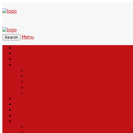
Menu
Search
Home
Headline
Nasional
Regional
Banten
Bogor
Depok
Sukabumi
Cianjur
Lintas Daerah
Peristiwa
Pendidikan
Politik
More
Wajah Desa
Adventorial