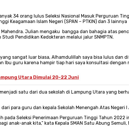
ebanyak 34 orang lulus Seleksi Nasional Masuk Perguruan Ti
inggi Keagamaan Islam Negeri (SPAN – PTKIN) dan 3 lainnya 
n Mahendra. Julian mengaku bangga dan bahagia atas pencap
 Studi Pendidikan Kedokteran melalui jalur SNMPTN.
ang sangat luar biasa, Alhamdulillah saya bisa lulus dan di
 Ibu guru karena hampir tiap hari saya konsultasi dengan 
ampung Utara Dimulai 20-22 Juni
 menjadi satu dari dua sekolah di Lampung Utara yang berh
dari para guru dan kepala Sekolah Menengah Atas Negeri I
aih pada Seleksi Penerimaan Perguruan Tinggi Tahun 2022 i
bagi anak-anak kita,” kata Kepala SMAN Satu Abung Semuli, 