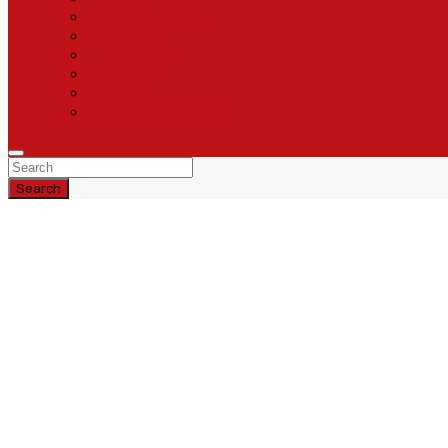
Pemerintahan
Ragam
Olah Raga
Opini
Sosok
Susunan Redaksi
Search