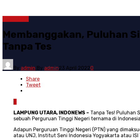
Pendidikan
Membanggakan, Puluhan Si
Tanpa Tes
By
admin
By
admin
23 April 2022
0
Share
Tweet
0
LAMPUNG UTARA, INDONEWS –
Tanpa Tes! Puluhan S
sebuah Perguruan Tinggi Negeri ternama di Indonesia
Adapun Perguruan Tinggi Negeri (PTN) yang dimaksud
atau UNJ, Institut Seni Indonesia Yogyakarta atau ISI