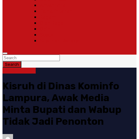
Adventorial
Pemerintahan
Ragam
Olah Raga
Opini
Sosok
Susunan Redaksi
Search
Pemerintahan
Kisruh di Dinas Kominfo
Lampura, Awak Media
Minta Bupati dan Wabup
Tidak Jadi Penonton