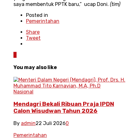
saya membentuk PPTK baru,” ucap Doni.
(tim)
Posted in
Pemerintahan
Share
Tweet
0
You may also like
Nasional
Mendagri Bekali Ribuan Praja IPDN
Calon Wisudwan Tahun 2026
By
admin
22 Juli 2026
0
Pemerintahan