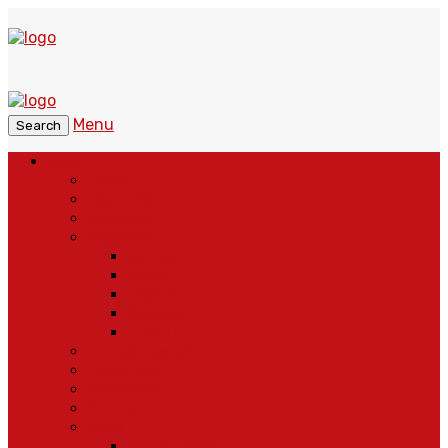
Menu
Search
More
Home
Headline
Nasional
Regional
Banten
Bogor
Depok
Sukabumi
Cianjur
Lintas Daerah
Peristiwa
Pendidikan
Politik
More
Wajah Desa