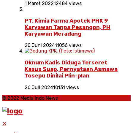
1 Maret 2022
12484 views
PT. Kimia Farma Apotek PHK 9
Karyawan Tanpa Pesangon, PH
Karyawan Meradang
20 Juni 2024
11056 views
Oknum Kadis Diduga Terseret
Kasus Suap, Pernyataan Asmawa
Tosepu Dinilai Plin-plan
26 Juli 2024
10131 views
© 2022 Media Indo News
✕