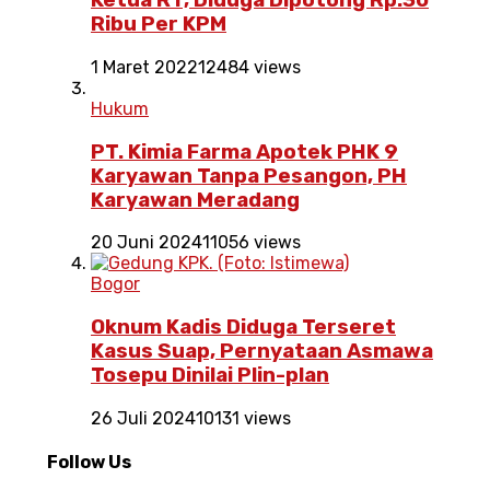
Ketua RT, Diduga Dipotong Rp.30
Ribu Per KPM
1 Maret 2022
12484 views
Hukum
PT. Kimia Farma Apotek PHK 9
Karyawan Tanpa Pesangon, PH
Karyawan Meradang
20 Juni 2024
11056 views
Bogor
Oknum Kadis Diduga Terseret
Kasus Suap, Pernyataan Asmawa
Tosepu Dinilai Plin-plan
26 Juli 2024
10131 views
Follow Us