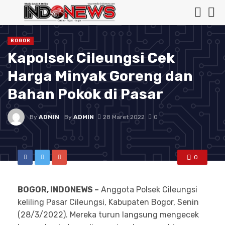
BOGOR
Kapolsek Cileungsi Cek
Harga Minyak Goreng dan
Bahan Pokok di Pasar
By
ADMIN
By
ADMIN
28 Maret 2022
0
0
BOGOR, INDONEWS –
Anggota Polsek Cileungsi
keliling Pasar Cileungsi, Kabupaten Bogor, Senin
(28/3/2022). Mereka turun langsung mengecek