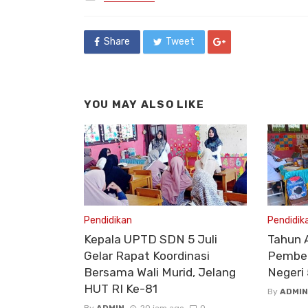
in
Share
Tweet
YOU MAY ALSO LIKE
Pendidikan
Pendidik
Kepala UPTD SDN 5 Juli
Tahun 
Gelar Rapat Koordinasi
Pembel
Bersama Wali Murid, Jelang
Negeri 
HUT RI Ke-81
By
ADMIN
By
ADMIN
20 jam ago
0