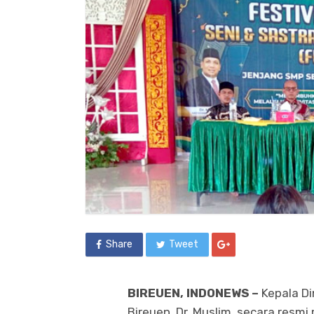
Share
Tweet
BIREUEN, INDONEWS
–
Kepala D
Bireuen, Dr. Muslim, secara resm