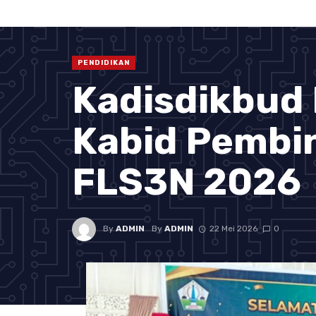
PENDIDIKAN
Kadisdikbud
Kabid Pembi
FLS3N 2026
By
ADMIN
By
ADMIN
22 Mei 2026
0