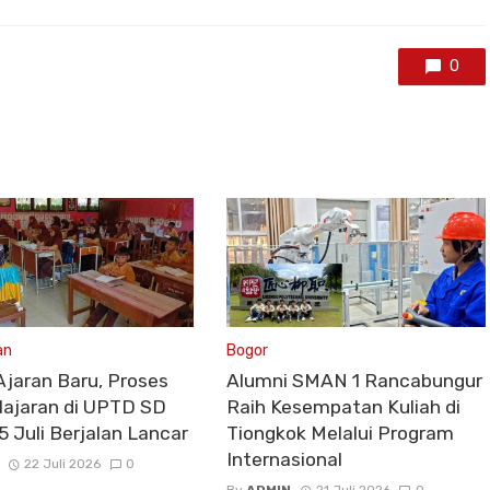
0
an
Bogor
Ajaran Baru, Proses
Alumni SMAN 1 Rancabungur
ajaran di UPTD SD
Raih Kesempatan Kuliah di
5 Juli Berjalan Lancar
Tiongkok Melalui Program
Internasional
22 Juli 2026
0
By
ADMIN
21 Juli 2026
0