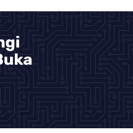
ngi
Buka